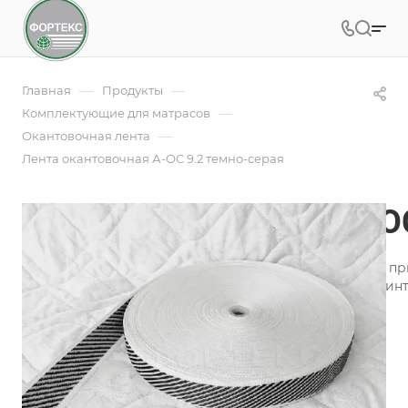
—
—
Главная
Продукты
—
Комплектующие для матрасов
—
Окантовочная лента
Лента окантовочная А-ОС 9.2 темно-серая
Лента окантовочная А-О
Лента окантовочная - это необходимая составляющая п
производства, пошива аксессуаров для оформления инт
Подробности
Заказать