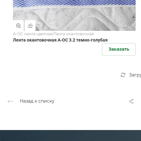
А-ОС лента цветная/Лента окантовочная
Лента окантовочная А-ОС 3.2 темно-голубая
Заказать
Загр
Назад к списку