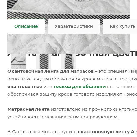
Задать вопрос
Возможны дополнительные опции
Не является публичной офертой
Описание
Характеристики
Как купить
Лента окантовочная цветн
Окантовочная лента для матрасов
– это специализи
используется для обрамления краев матраса, прида
окантовочная
или
тесьма для обшивки
выполняют н
обеспечивая защиту краев готового изделия от изно
Матрасная лента
изготовлена из прочного синтетиче
устойчивость к механическим повреждениям.
В Фортекс вы можете купить
окантовочную ленту А-