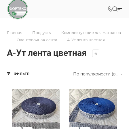
—
—
Главная
Продукты
Комплектующие для матрасов
—
—
Окантовочная лента
А-Ут лента цветная
А-Ут лента цветная
6
По популярности (возрастание)
ФИЛЬТР