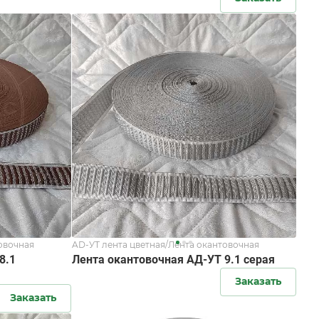
овочная
AD-УТ лента цветная/Лента окантовочная
8.1
Лента окантовочная АД-УТ 9.1 серая
Заказать
Заказать