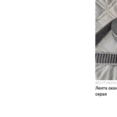
AD-УТ лента
Лента ока
серая