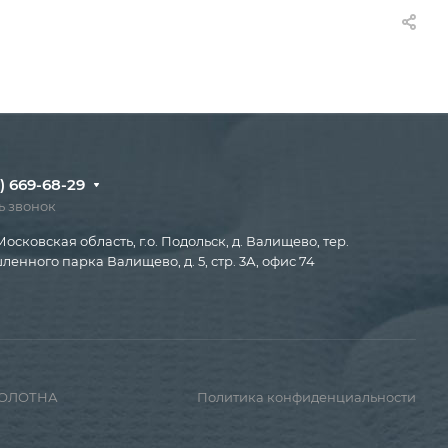
) 669-68-29
ь звонок
Московская область, г.о. Подольск, д. Валищево, тер.
енного парка Валищево, д. 5, стр. 3А, офис 74
ПОЛОТНА
Политика конфиденциальности