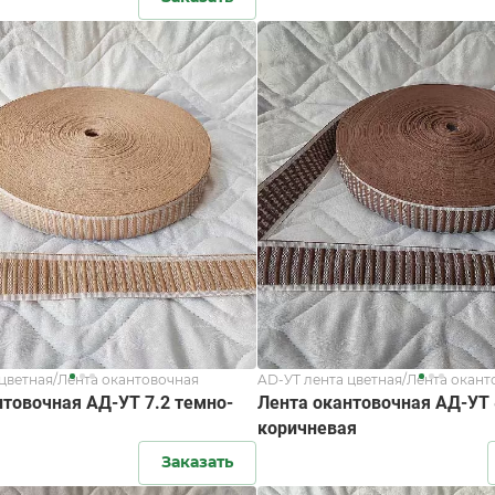
 цветная/Лента окантовочная
AD-УТ лента цветная/Лента окант
нтовочная АД-УТ 7.2 темно-
Лента окантовочная АД-УТ 
коричневая
Заказать