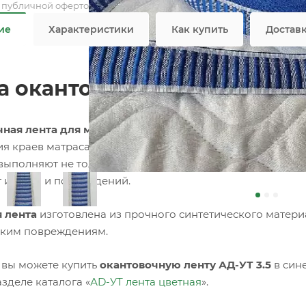
я публичной офертой
ие
Характеристики
Как купить
Достав
а окантовочная цветная AД-
ная лента для матрасов
– это специализированный тек
я краев матраса, придавая ему завершенный и аккурат
выполняют не только эстетическую функцию, но и практи
т износа и повреждений.
 лента
изготовлена из прочного синтетического материа
ким повреждениям.
 вы можете купить
окантовочную ленту АД-УТ 3.5
в син
зделе каталога «
АD-УТ лента цветная
».