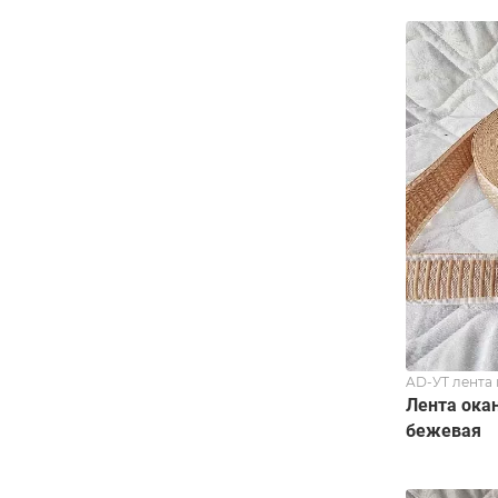
AD-УТ лента
Лента ока
бежевая