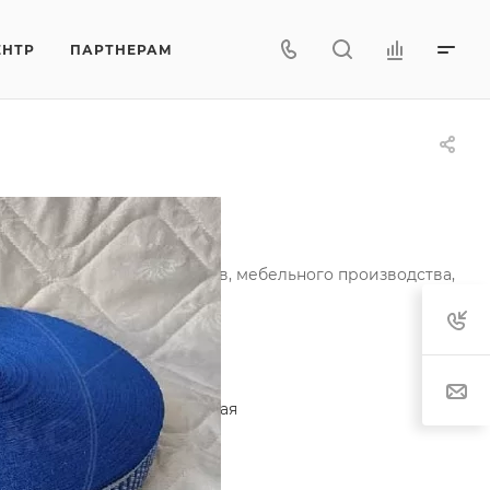
ЕНТР
ПАРТНЕРАМ
 синяя
и ортопедических матрасов, мебельного производства,
актеристики
егория
—
Лента окантовочная
тав
—
80% п/э, 20% п/п
т рисунка
—
синий
характеристики