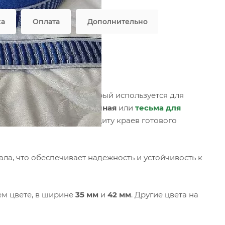
ка
Оплата
Дополнительно
УТ 3.5
стильный материал, который используется для
ный вид.
Лента окантовочная
или
тесьма для
ческую, обеспечивая защиту краев готового
ла, что обеспечивает надежность и устойчивость к
ем цвете, в ширине
35 мм
и
42 мм
. Другие цвета на