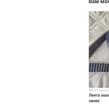
Вам мо
AD-УТ лента
Лента ока
синяя