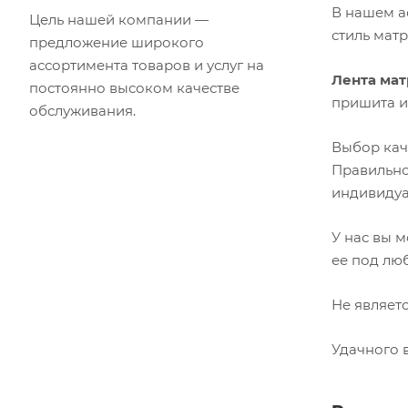
В нашем а
Цель нашей компании —
стиль мат
предложение широкого
ассортимента товаров и услуг на
Лента мат
постоянно высоком качестве
пришита и
обслуживания.
Выбор ка
Правильно
индивидуа
У нас вы 
ее под лю
Не являет
Удачного 