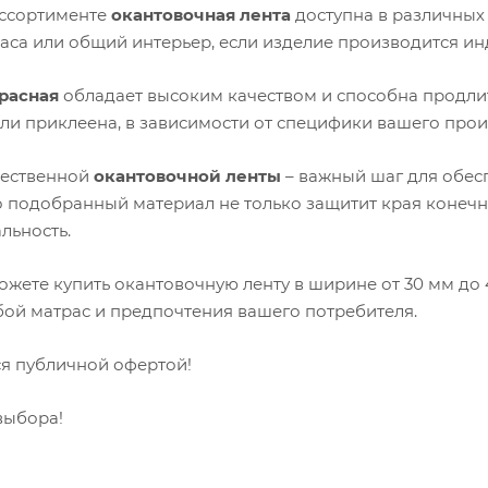
ссортименте
окантовочная лента
доступна в различных 
раса или общий интерьер, если изделие производится ин
расная
обладает высоким качеством и способна продлит
ли приклеена, в зависимости от специфики вашего прои
чественной
окантовочной ленты
– важный шаг для обесп
 подобранный материал не только защитит края конечно
льность.
можете купить окантовочную ленту в ширине от 30 мм до
бой матрас и предпочтения вашего потребителя.
ся публичной офертой!
выбора!