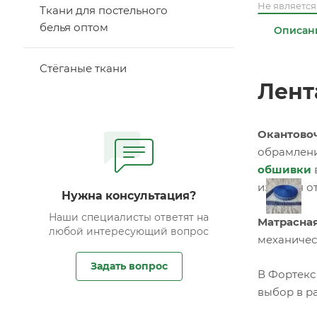
Не являетс
Ткани для постельного
белья оптом
Описан
Стёганые ткани
Лент
Окантовоч
обрамлени
обшивки
изделия о
Нужна консультация?
Наши специалисты ответят на
Матрасная
любой интересующий вопрос
механичес
Задать вопрос
В Фортекс
выбор в ра