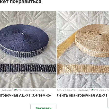
жет понравиться
 цветная/Лента окантовочная
AD-УТ лента цветная/Лента окант
нтовочная АД-УТ 3.4 темно-
Лента окантовочная АД-УТ 
Заказать