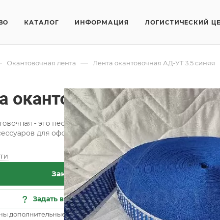
ВО
КАТАЛОГ
ИНФОРМАЦИЯ
ЛОГИСТИЧЕСКИЙ Ц
—
—
Окантовочная лента
Лента окантовочная АД-УТ 3.5 синяя
а окантовочная АД-УТ 3.5
товочная - это необходимая составляющая при изготовлени
сессуаров для оформления интерьера.
ти
Хар
Заказать
Кат
Сос
Задать вопрос
Цве
ны дополнительные опции
Все 