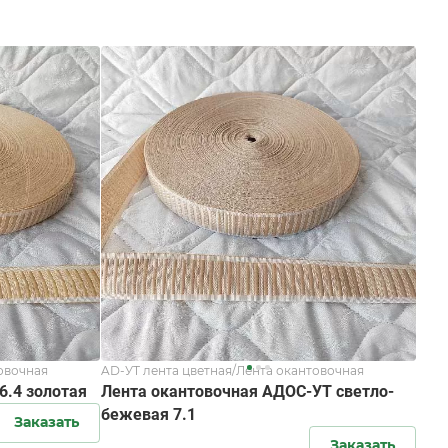
овочная
AD-УТ лента цветная/Лента окантовочная
6.4 золотая
Лента окантовочная АДОС-УТ светло-
бежевая 7.1
Заказать
Заказать