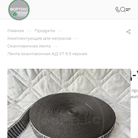
—
—
Главная
Продукты
—
Комплектующие для матрасов
—
Окантовочная лента
Лента окантовочная АД-УТ 9.3 черная
Лента окантовочная АД-
Лента окантовочная - это необходимая составляющая п
производства, пошива аксессуаров для оформления инт
Подробности
Заказать