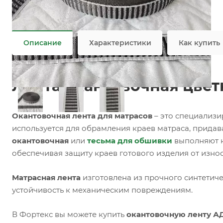
Задать вопрос
Возможны дополнительные опции
Не является публичной офертой
Описание
Характеристики
Как купить
Лента окантовочная цветн
Окантовочная лента для матрасов
– это специализи
используется для обрамления краев матраса, прида
окантовочная
или
тесьма для обшивки
выполняют н
обеспечивая защиту краев готового изделия от изно
Матрасная лента
изготовлена из прочного синтетиче
устойчивость к механическим повреждениям.
В Фортекс вы можете купить
окантовочную ленту АД