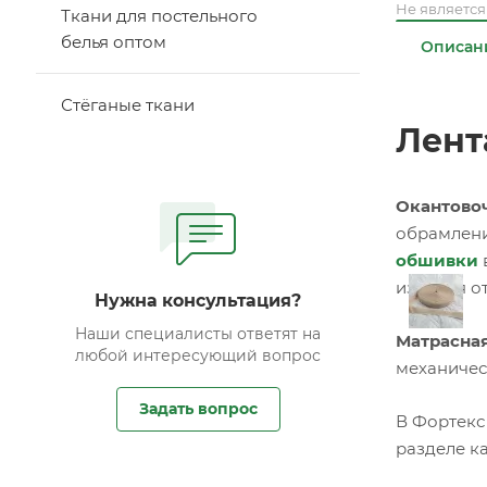
Не являетс
Ткани для постельного
белья оптом
Описан
Стёганые ткани
Лент
Окантовоч
обрамлени
обшивки
изделия о
Нужна консультация?
Наши специалисты ответят на
Матрасная
любой интересующий вопрос
механичес
Задать вопрос
В Фортекс
разделе ка