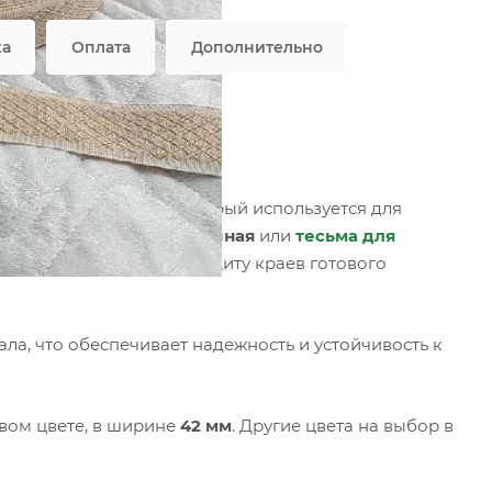
ка
Оплата
Дополнительно
Ут 7.1, ромб
стильный материал, который используется для
ный вид.
Лента окантовочная
или
тесьма для
ческую, обеспечивая защиту краев готового
ла, что обеспечивает надежность и устойчивость к
вом цвете, в ширине
42 мм
. Другие цвета на выбор в