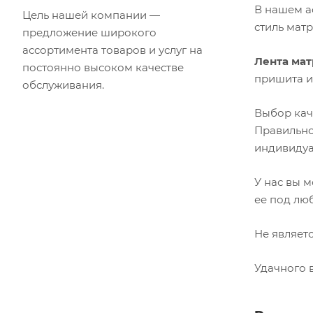
В нашем а
Цель нашей компании —
стиль мат
предложение широкого
ассортимента товаров и услуг на
Лента мат
постоянно высоком качестве
пришита и
обслуживания.
Выбор ка
Правильно
индивидуа
У нас вы 
ее под лю
Не являет
Удачного 