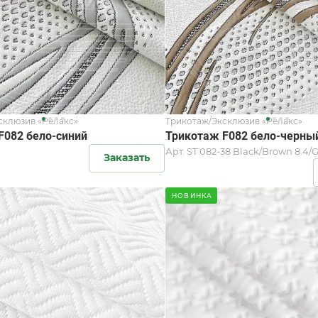
склюзив «Релакс»
Трикотаж/Эксклюзив «Релакс»
F082 бело-синий
Трикотаж F082 бело-черны
Арт.
ST 082-38 Black/Brown 8.4/G
Заказать
НОВИНКА