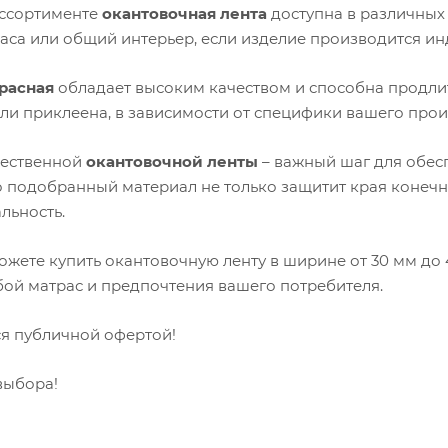
ссортименте
окантовочная лента
доступна в различных 
раса или общий интерьер, если изделие производится ин
расная
обладает высоким качеством и способна продлит
ли приклеена, в зависимости от специфики вашего прои
чественной
окантовочной ленты
– важный шаг для обесп
 подобранный материал не только защитит края конечно
льность.
можете купить окантовочную ленту в ширине от 30 мм до
бой матрас и предпочтения вашего потребителя.
ся публичной офертой!
выбора!