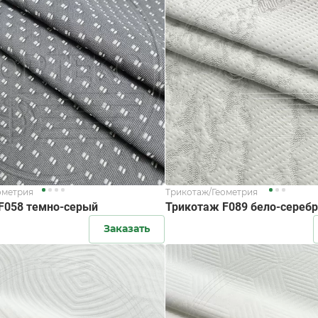
ометрия
Трикотаж/Геометрия
F058 темно-серый
Трикотаж F089 бело-сереб
Заказать