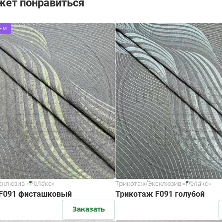
жет понравиться
ЕМ
склюзив «Релакс»
Трикотаж/Эксклюзив «Релакс»
F091 фисташковый
Трикотаж F091 голубой
Заказать