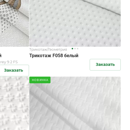
Трикотаж/Геометрия
й
Трикотаж F058 белый
rey 9.2 FS
Заказать
Заказать
НОВИНКА