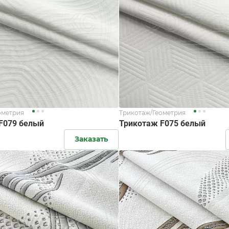
ометрия
Трикотаж/Геометрия
F079 белый
Трикотаж F075 белый
Заказать