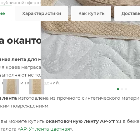
я публичной офертой
ие
Характеристики
Как купить
Достав
а окантовочная цветная AР-
ная лента для матрасов
– это специализированный тек
я краев матраса, придавая ему завершенный и аккурат
выполняют не только эстетическую функцию, но и практи
т износа и повреждений.
 лента
изготовлена из прочного синтетического материа
ким повреждениям.
 вы можете купить
окантовочную ленту AР-Ут 7.1
в беже
талога «
AР-Ут лента цветная
».