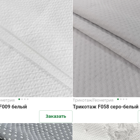
ометрия
Трикотаж/Геометрия
F009 белый
Трикотаж F058 серо-белый
Заказать