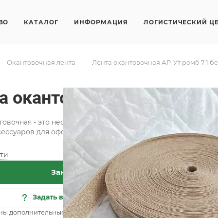
ВО
КАТАЛОГ
ИНФОРМАЦИЯ
ЛОГИСТИЧЕСКИЙ Ц
—
—
Окантовочная лента
Лента окантовочная АР-Ут ромб 7.1 б
а окантовочная АР-Ут ром
товочная - это необходимая составляющая при изготовлени
сессуаров для оформления интерьера.
ти
Хар
Заказать
Кат
Сос
Задать вопрос
Цве
ны дополнительные опции
Все 