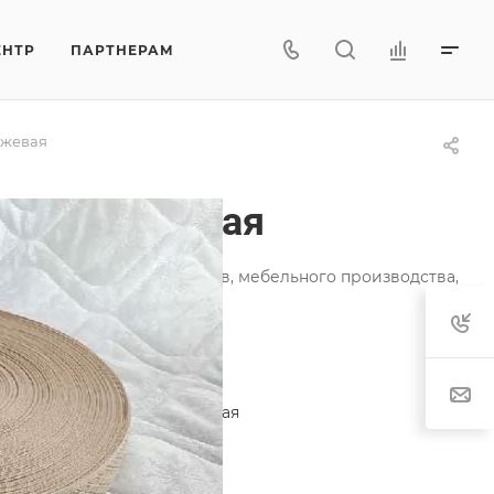
ЕНТР
ПАРТНЕРАМ
ежевая
б 7.1 бежевая
и ортопедических матрасов, мебельного производства,
актеристики
егория
—
Лента окантовочная
тав
—
80% п/э, 20% п/п
т рисунка
—
бежевый
характеристики