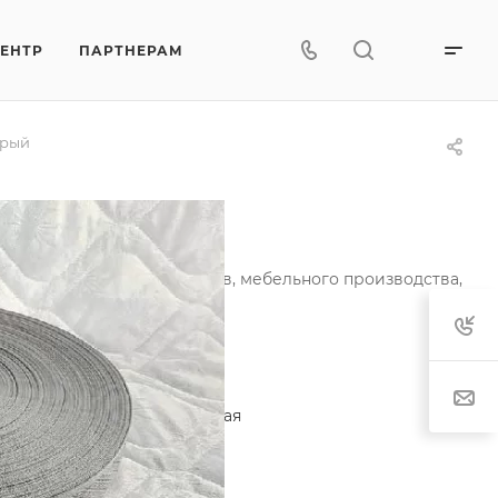
ЦЕНТР
ПАРТНЕРАМ
ерый
б 9.1 серый
и ортопедических матрасов, мебельного производства,
актеристики
егория
—
Лента окантовочная
тав
—
80% п/э, 20% п/п
т рисунка
—
серый
характеристики