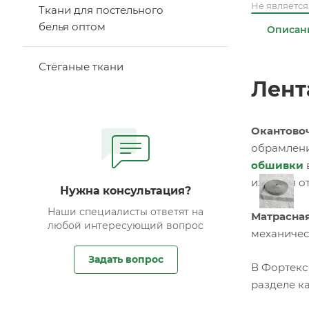
Не являетс
Ткани для постельного
белья оптом
Описан
Стёганые ткани
Лент
Окантовоч
обрамлени
обшивки
изделия о
Нужна консультация?
Наши специалисты ответят на
Матрасная
любой интересующий вопрос
механичес
Задать вопрос
В Фортекс
разделе ка