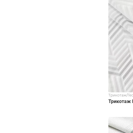
Трикотаж/Ге
Трикотаж 