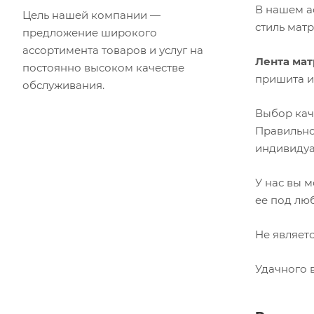
В нашем а
Цель нашей компании —
стиль мат
предложение широкого
ассортимента товаров и услуг на
Лента мат
постоянно высоком качестве
пришита и
обслуживания.
Выбор ка
Правильно
индивидуа
У нас вы 
ее под лю
Не являет
Удачного 