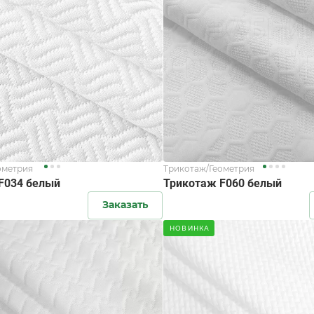
ометрия
Трикотаж/Геометрия
F034 белый
Трикотаж F060 белый
Заказать
НОВИНКА