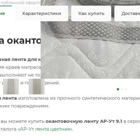
я публичной офертой
ие
Характеристики
Как купить
Достав
а окантовочная цветная AР-
ная лента для матрасов
– это специализированный тек
я краев матраса, придавая ему завершенный и аккурат
выполняют не только эстетическую функцию, но и практи
т износа и повреждений.
 лента
изготовлена из прочного синтетического материа
ким повреждениям.
 вы можете купить
окантовочную ленту AР-Ут 9.1
в серо
талога «
AР-Ут лента цветная
».