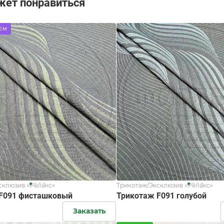
жет понравиться
ЕМ
склюзив «Релакс»
Трикотаж/Эксклюзив «Релакс»
F091 фисташковый
Трикотаж F091 голубой
Заказать