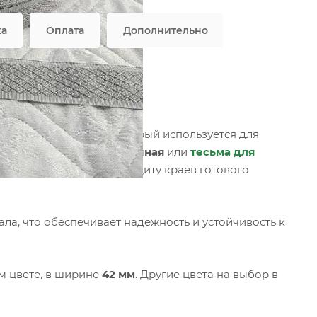
ка
Оплата
Дополнительно
Ут 9.1, ромб
стильный материал, который используется для
ный вид.
Лента окантовочная
или
тесьма для
ческую, обеспечивая защиту краев готового
ла, что обеспечивает надежность и устойчивость к
м цвете, в ширине
42 мм
. Другие цвета на выбор в