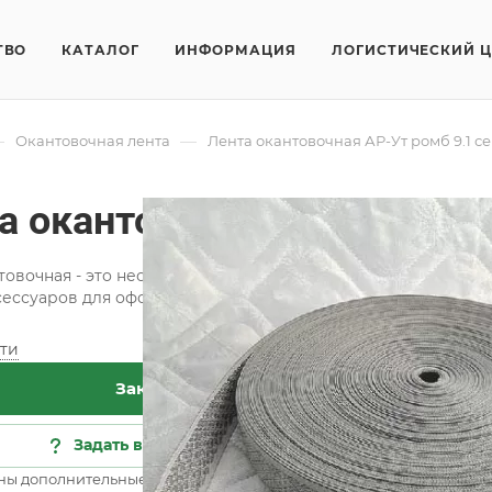
ТВО
КАТАЛОГ
ИНФОРМАЦИЯ
ЛОГИСТИЧЕСКИЙ 
—
—
Окантовочная лента
Лента окантовочная АР-Ут ромб 9.1 с
а окантовочная АР-Ут ром
товочная - это необходимая составляющая при изготовлени
сессуаров для оформления интерьера.
ти
Хар
Заказать
Кат
Сос
Задать вопрос
Цве
ны дополнительные опции
Все 