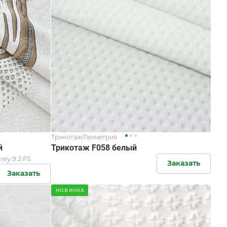
Трикотаж/Геометрия
й
Трикотаж F058 белый
rey 9.2 FS
Заказать
Заказать
НОВИНКА