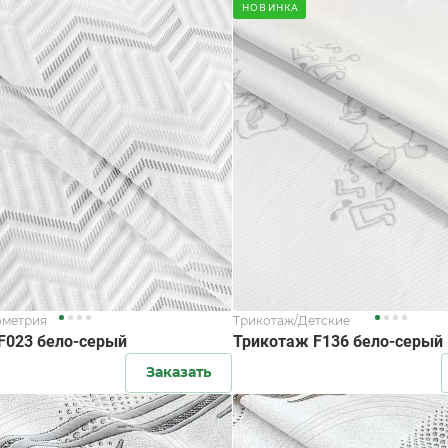
НОВИНКА
ометрия
Трикотаж/Детские
F023 бело-серый
Трикотаж F136 бело-серый
Заказать