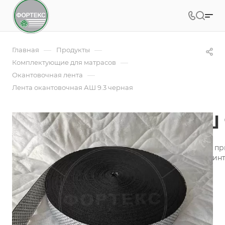
—
—
Главная
Продукты
—
Комплектующие для матрасов
—
Окантовочная лента
Лента окантовочная АШ 9.3 черная
Лента окантовочная АШ 
Лента окантовочная - это необходимая составляющая п
производства, пошива аксессуаров для оформления инт
Подробности
Заказать