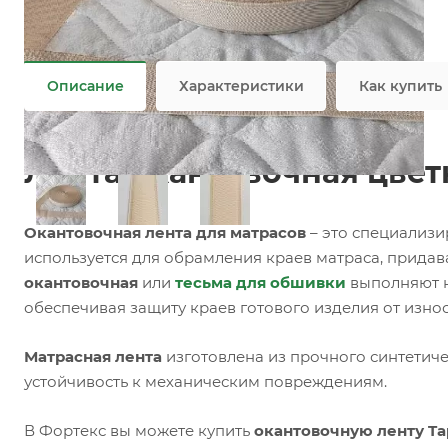
Задать вопрос
Возможны дополнительные опции
Не является публичной офертой
Описание
Характеристики
Как купить
Лента окантовочная цветна
Окантовочная лента для матрасов
– это специализи
используется для обрамления краев матраса, прида
окантовочная
или
тесьма для обшивки
выполняют н
обеспечивая защиту краев готового изделия от изно
Матрасная лента
изготовлена из прочного синтетиче
устойчивость к механическим повреждениям.
В Фортекс вы можете купить
окантовочную ленту Tape