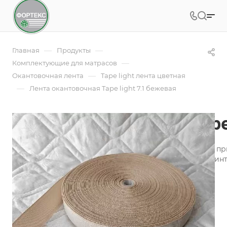
—
—
Главная
Продукты
—
Комплектующие для матрасов
—
Окантовочная лента
Tape light лента цветная
—
Лента окантовочная Tape light 7.1 бежевая
Лента окантовочная Tape
Лента окантовочная - это необходимая составляющая п
производства, пошива аксессуаров для оформления инт
Подробности
Заказать