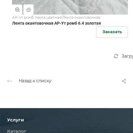
АР-Ут ромб лента цветная/Лента окантовочная
Лента окантовочная АР-Ут ромб 6.4 золотая
Заказать
Загр
Назад к списку
Услуги
Каталог