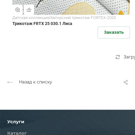
Детская коллекция/Авторский трикотаж FORTEX-2025
Трикотаж FRTX 25 030.1 Лиса
Заказать
Загр
Назад к списку
Услуги
Каталог