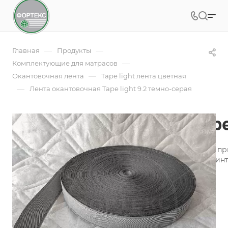
—
—
Главная
Продукты
—
Комплектующие для матрасов
—
Окантовочная лента
Tape light лента цветная
—
Лента окантовочная Tape light 9.2 темно-серая
Лента окантовочная Tape
Лента окантовочная - это необходимая составляющая п
производства, пошива аксессуаров для оформления инт
Подробности
Заказать