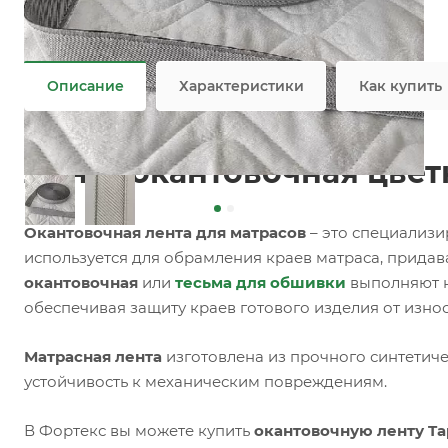
Задать вопрос
Возможны дополнительные опции
Не является публичной офертой
Описание
Характеристики
Как купить
Лента окантовочная цветна
Окантовочная лента для матрасов
– это специализи
используется для обрамления краев матраса, прида
окантовочная
или
тесьма для обшивки
выполняют н
обеспечивая защиту краев готового изделия от изно
Матрасная лента
изготовлена из прочного синтетиче
устойчивость к механическим повреждениям.
В Фортекс вы можете купить
окантовочную ленту Tap