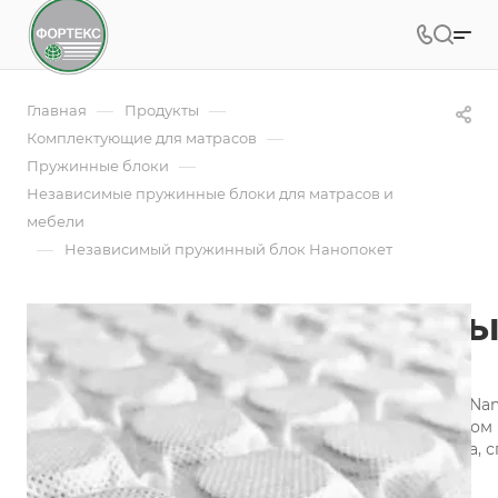
—
—
Главная
Продукты
—
Комплектующие для матрасов
—
Пружинные блоки
Независимые пружинные блоки для матрасов и
мебели
—
Независимый пружинный блок Нанопокет
Независимый пружинный
Арт.
NanoPocket h2 500х200
Высота независимого пружинного блока Нанопокет (Nanop
несколько раз больше, чем в стандартном независимом 
долговечность матраса, его ортопедические свойства, с