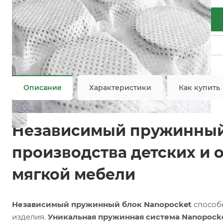
Подробности
Заказать
Задать вопрос
Возможны дополнительные опции
Не является публичной офертой
Описание
Характеристики
Как купить
Независимый пружинный 
производства детских и 
мягкой мебели
Независимый пружинный блок Nanopocket
способе
изделия.
Уникальная пружинная система Nanopock