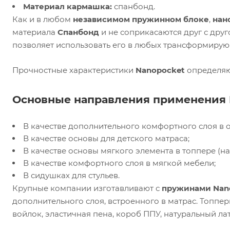
Материал кармашка:
спанбонд.
Как и в любом
независимом пружинном блоке
,
нан
материала
Спанбонд
и не соприкасаются друг с друг
позволяет использовать его в любых трансформирующ
Прочностные характеристики
Nanopocket
определяю
Основные направления применения 
В качестве дополнительного комфортного слоя в 
В качестве основы для детского матраса;
В качестве основы мягкого элемента в топпере (н
В качестве комфортного слоя в мягкой мебели;
В сидушках для стульев.
Крупные компании изготавливают с
пружинами Nan
дополнительного слоя, встроенного в матрас. Топпе
войлок, эластичная пена, короб ППУ, натуральный ла