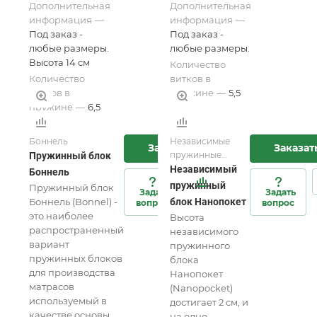
Дополнительная
Дополнительная
информация
—
информация
—
Под заказ -
Под заказ -
любые размеры.
любые размеры.
Высота 14 см
Количество
Количество
витков в
витков в
пружине
—
5,5
пружине
—
6,5
Боннель
Независимые
Заказать
Заказат
пружинные
Пружинный блок
блоки для
Независимый
Боннель
матрасов и
пружинный
Пружинный блок
Задать
Задать
мебели
Боннель (Bonnel) -
блок Нанопокет
вопрос
вопрос
это наиболее
Высота
распространенный
независимого
вариант
пружинного
пружинных блоков
блока
для производства
Нанопокет
матрасов
(Nanopocket)
используемый в
достигает 2 см, и
качестве основы.
на одно