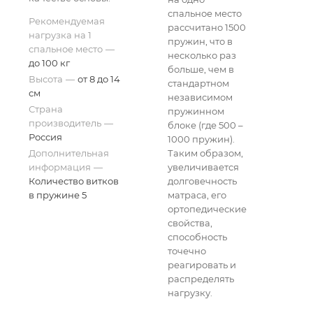
спальное место
Рекомендуемая
рассчитано 1500
нагрузка на 1
пружин, что в
спальное место
—
несколько раз
до 100 кг
больше, чем в
Высота
—
от 8 до 14
стандартном
см
независимом
Страна
пружинном
производитель
—
блоке (где 500 –
Россия
1000 пружин).
Дополнительная
Таким образом,
информация
—
увеличивается
Количество витков
долговечность
в пружине 5
матраса, его
ортопедические
свойства,
способность
точечно
реагировать и
распределять
нагрузку.