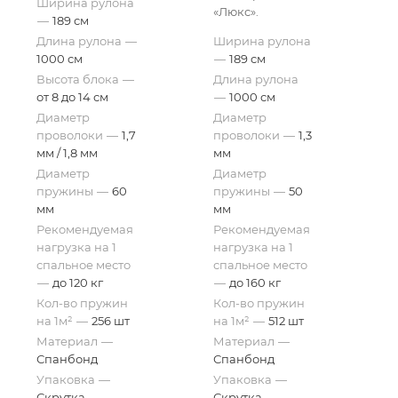
Ширина рулона
«Люкс».
—
189 см
Длина рулона
—
Ширина рулона
1000 см
—
189 см
Высота блока
—
Длина рулона
от 8 до 14 см
—
1000 см
Диаметр
Диаметр
проволоки
—
1,7
проволоки
—
1,3
мм / 1,8 мм
мм
Диаметр
Диаметр
пружины
—
60
пружины
—
50
мм
мм
Рекомендуемая
Рекомендуемая
нагрузка на 1
нагрузка на 1
спальное место
спальное место
—
до 120 кг
—
до 160 кг
Кол-во пружин
Кол-во пружин
на 1м²
—
256 шт
на 1м²
—
512 шт
Материал
—
Материал
—
Спанбонд
Спанбонд
Упаковка
—
Упаковка
—
Скрутка
Скрутка