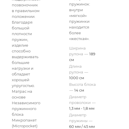
пружинок:
позвоночник
внутри
в правильном
«мягкой»
положении.
пружинки
Благодаря
находится
большой
более
плотности
«жесткая».
пружин,
изделие
Ширина
способно
рулона
—
189
выдерживать
см
большие
Длина
нагрузки и
рулона
—
обладает
1000 см
хорошей
Высота блока
упругостью.
—
14 см
Матрас на
Диаметр
основе
проволоки
—
Независимого
1,3 мм - 1,8 мм
пружинного
блока
Диаметр
Микропакет
пружины
—
(Micropocket)
60 мм / 45 мм