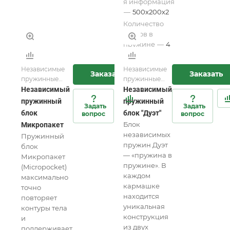
я информация
—
500х200х2
Количество
витков в
пружине
—
4
Независимые
Независимые
Заказать
Заказать
пружинные
пружинные
блоки для
блоки для
Независимый
Независимый
матрасов и
матрасов и
пружинный
пружинный
Задать
Задать
мебели
мебели
блок
блок "Дуэт"
вопрос
вопрос
Блок
Микропакет
независимых
Пружинный
пружин Дуэт
блок
— «пружина в
Микропакет
пружине». В
(Micropocket)
каждом
максимально
кармашке
точно
находится
повторяет
уникальная
контуры тела
конструкция
и
из двух
поддерживает