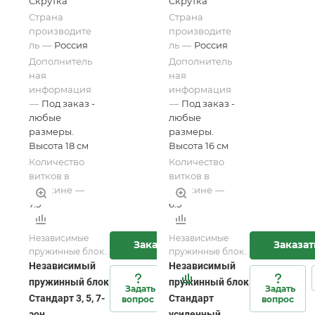
Скрутка
Скрутка
Страна
Страна
производите
производите
ль
—
Россия
ль
—
Россия
Дополнитель
Дополнитель
ная
ная
информация
информация
—
Под заказ -
—
Под заказ -
любые
любые
размеры.
размеры.
Высота 18 см
Высота 16 см
Количество
Количество
витков в
витков в
пружине
—
пружине
—
7,5
6,5
Независимые
Независимые
Заказать
Заказат
пружинные блоки
пружинные блоки
для матрасов и
для матрасов и
Независимый
Независимый
мебели/
мебели/
пружинный блок
пружинный блок
Задать
Задать
Пружинные
Пружинные
Стандарт 3, 5, 7-
Стандарт
вопрос
вопрос
блоки для мягкой
блоки для мягкой
зон
усиленный