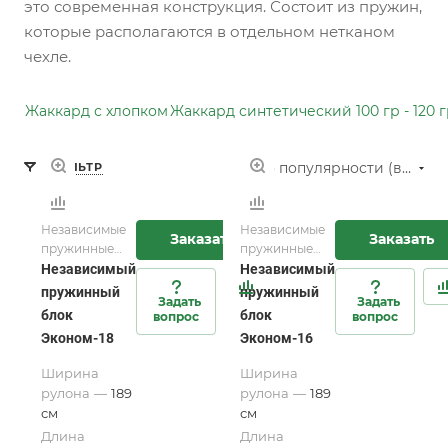
это современная конструкция. Состоит из пружин,
которые располагаются в отдельном нетканом
чехле.
Жаккард с хлопком
Жаккард синтетический 100 гр - 120 
По популярности (возрастание)
ФИЛЬТР
Независимые
Независимые
Заказать
Заказать
пружинные
пружинные
блоки для
блоки для
Независимый
Независимый
матрасов и
матрасов и
пружинный
пружинный
Задать
Задать
мебели
мебели
блок
блок
вопрос
вопрос
Эконом-18
Эконом-16
Ширина
Ширина
рулона
—
189
рулона
—
189
см
см
Длина
Длина