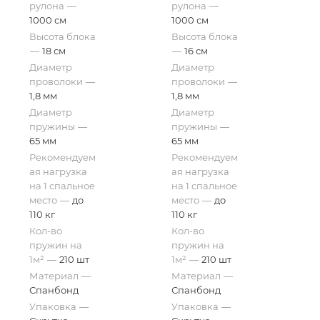
рулона
—
рулона
—
1000 см
1000 см
Высота блока
Высота блока
—
18 см
—
16 см
Диаметр
Диаметр
проволоки
—
проволоки
—
1,8 мм
1,8 мм
Диаметр
Диаметр
пружины
—
пружины
—
65 мм
65 мм
Рекомендуем
Рекомендуем
ая нагрузка
ая нагрузка
на 1 спальное
на 1 спальное
место
—
до
место
—
до
110 кг
110 кг
Кол-во
Кол-во
пружин на
пружин на
1м²
—
210 шт
1м²
—
210 шт
Материал
—
Материал
—
Спанбонд
Спанбонд
Упаковка
—
Упаковка
—