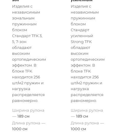
мебели
мебели
Изделия с
Изделия с
независимым
независимым
зональным
пружинным
пружинным
блоком
блоком
Стандарт
Стандарт TFK 3,
усиленный
5, 7-зон
Strong TFK
обладают
обладают
высоким
высоким
ортопедическим
ортопедическим
эффектом. В
эффектом. В
блоке TFK
блоке TFK
находится 256
находится 256
шт/м2 пружин и
шт/м2 пружин и
нагрузка
нагрузка
распределяется
распределяется
равномерно.
равномерно.
Ширина рулона
Ширина рулона
—
189 см
—
189 см
Длина рулона
—
Длина рулона
—
1000 см
1000 см