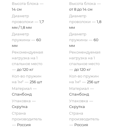
Высота блока
—
Высота блока
—
14 см
от 8 до 14 см
Диаметр
Диаметр
проволоки
—
1,7
проволоки
—
1,8
мм / 1,8 мм
мм
Диаметр
Диаметр
пружины
—
60
пружины
—
60
мм
мм
Рекомендуемая
Рекомендуемая
нагрузка на 1
нагрузка на 1
спальное место
спальное место
—
до 120 кг
—
до 120 кг
Кол-во пружин
Кол-во пружин
на 1м²
—
256 шт
на 1м²
—
256 шт
Материал
—
Материал
—
Спанбонд
Спанбонд
Упаковка
—
Упаковка
—
Скрутка
Скрутка
Страна
Страна
производитель
производитель
—
Россия
—
Россия