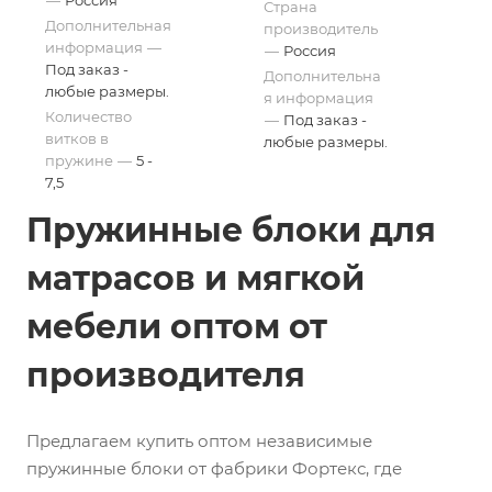
—
Россия
Страна
Дополнительная
производитель
информация
—
—
Россия
Под заказ -
Дополнительна
любые размеры.
я информация
Количество
—
Под заказ -
витков в
любые размеры.
пружине
—
5 -
7,5
Пружинные блоки для
матрасов и мягкой
мебели оптом от
производителя
Предлагаем купить оптом независимые
пружинные блоки от фабрики Фортекс, где