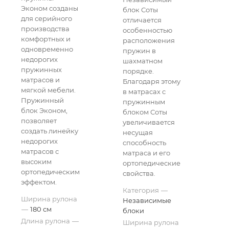
Эконом созданы
блок Соты
для серийного
отличается
производства
особенностью
комфортных и
расположения
одновременно
пружин в
недорогих
шахматном
пружинных
порядке.
матрасов и
Благодаря этому
мягкой мебели.
в матрасах с
Пружинный
пружинным
блок Эконом,
блоком Соты
позволяет
увеличивается
создать линейку
несущая
недорогих
способность
матрасов с
матраса и его
высоким
ортопедические
ортопедическим
свойства.
эффектом.
Категория
—
Ширина рулона
Независимые
—
180 см
блоки
Длина рулона
—
Ширина рулона