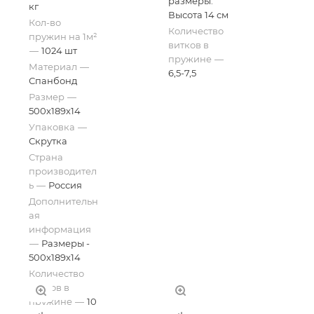
размеры.
кг
Высота 14 см
Кол-во
Количество
пружин на 1м²
витков в
—
1024 шт
пружине
—
Материал
—
6,5-7,5
Спанбонд
Размер
—
500х189х14
Упаковка
—
Скрутка
Страна
производител
ь
—
Россия
Дополнительн
ая
информация
—
Размеры -
500х189х14
Количество
витков в
пружине
—
10