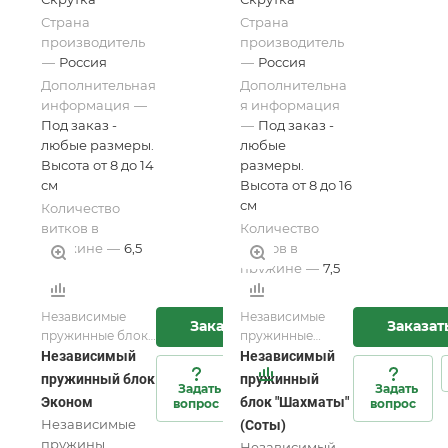
Страна
Страна
производитель
производитель
—
Россия
—
Россия
Дополнительная
Дополнительна
информация
—
я информация
Под заказ -
—
Под заказ -
любые размеры.
любые
Высота от 8 до 14
размеры.
см
Высота от 8 до 16
см
Количество
витков в
Количество
пружине
—
6,5
витков в
пружине
—
7,5
Независимые
Независимые
Заказать
Заказат
пружинные блоки
пружинные
для матрасов и
блоки для
Независимый
Независимый
мебели
матрасов и
пружинный блок
пружинный
Задать
Задать
мебели
Эконом
блок "Шахматы"
вопрос
вопрос
Независимые
(Соты)
пружины
Независимый