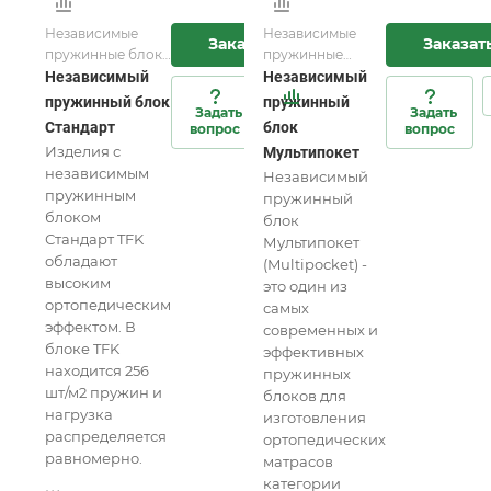
Независимые
Независимые
Заказать
Заказат
пружинные блоки
пружинные
для матрасов и
блоки для
Независимый
Независимый
мебели
матрасов и
пружинный блок
пружинный
Задать
Задать
мебели
Стандарт
блок
вопрос
вопрос
Изделия с
Мультипокет
независимым
Независимый
пружинным
пружинный
блоком
блок
Стандарт TFK
Мультипокет
обладают
(Multipocket) -
высоким
это один из
ортопедическим
самых
эффектом. В
современных и
блоке TFK
эффективных
находится 256
пружинных
шт/м2 пружин и
блоков для
нагрузка
изготовления
распределяется
ортопедических
равномерно.
матрасов
категории