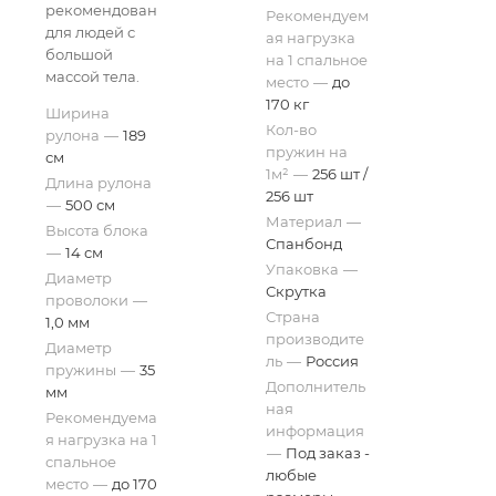
рекомендован
Рекомендуем
для людей с
ая нагрузка
большой
на 1 спальное
массой тела.
место
—
до
170 кг
Ширина
Кол-во
рулона
—
189
пружин на
см
1м²
—
256 шт /
Длина рулона
256 шт
—
500 см
Материал
—
Высота блока
Спанбонд
—
14 см
Упаковка
—
Диаметр
Скрутка
проволоки
—
Страна
1,0 мм
производите
Диаметр
ль
—
Россия
пружины
—
35
Дополнитель
мм
ная
Рекомендуема
информация
я нагрузка на 1
—
Под заказ -
спальное
любые
место
—
до 170