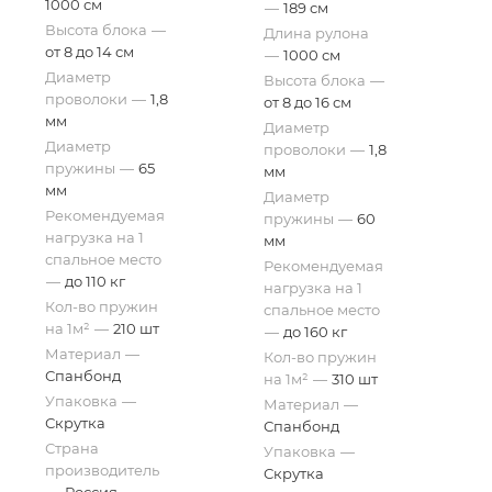
1000 см
—
189 см
Высота блока
—
Длина рулона
от 8 до 14 см
—
1000 см
Диаметр
Высота блока
—
проволоки
—
1,8
от 8 до 16 см
мм
Диаметр
Диаметр
проволоки
—
1,8
пружины
—
65
мм
мм
Диаметр
Рекомендуемая
пружины
—
60
нагрузка на 1
мм
спальное место
Рекомендуемая
—
до 110 кг
нагрузка на 1
Кол-во пружин
спальное место
на 1м²
—
210 шт
—
до 160 кг
Материал
—
Кол-во пружин
Спанбонд
на 1м²
—
310 шт
Упаковка
—
Материал
—
Скрутка
Спанбонд
Страна
Упаковка
—
производитель
Скрутка