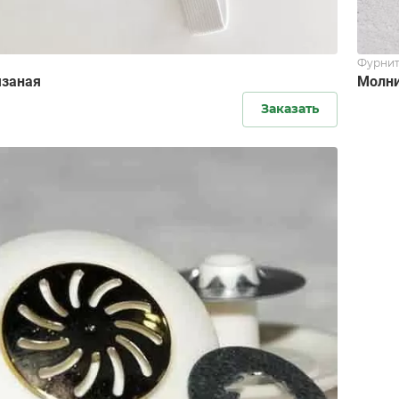
Фурнит
язаная
Молни
Заказать