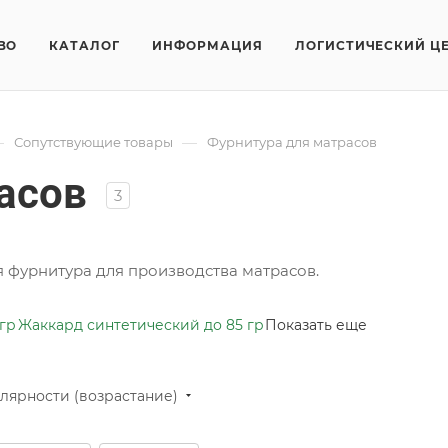
ВО
КАТАЛОГ
ИНФОРМАЦИЯ
ЛОГИСТИЧЕСКИЙ Ц
—
—
Сопутствующие товары
Фурнитура для матрасов
асов
3
 фурнитура для производства матрасов.
 гр
Жаккард синтетический до 85 гр
Показать еще
лярности (возрастание)