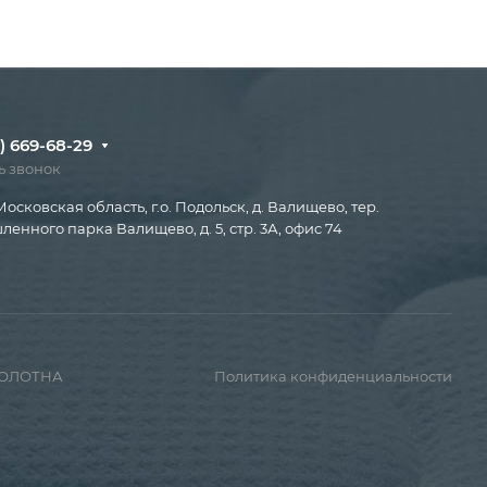
) 669-68-29
ь звонок
Московская область, г.о. Подольск, д. Валищево, тер.
енного парка Валищево, д. 5, стр. 3А, офис 74
ПОЛОТНА
Политика конфиденциальности