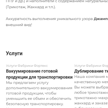
ППУ и др.) и наполнители с содержанием натуральны
(Трикотаж, Жаккард и т.п.).
Аккуратность выполнения уникального узора
Джамп
внешний вид!
Услуги
Услуги Фабрики Фортекс
Услуги Фабрики Фо
Вакуумирование готовой
Дублирование т
Наша компания м
продукции для транспортировки
качественную ме
Мы предлагаем услугу
Вы можете выбрат
дополнительного вакуумирования
любое трикотажн
готовой продукции, чтобы
трикотажно-махр
уменьшить ее объем и обеспечить
жаккард и заказат
безопасную транспортировку.