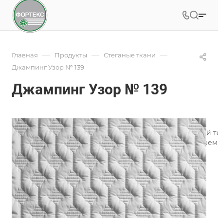
—
—
—
Главная
Продукты
Стеганые ткани
Джампинг Узор № 139
Джампинг Узор № 139
Арт.
139
Мы предлагаем Вам остановить свой выбор на особой т
особый вид раздельного рисунка, относящийся к «Прем
особенным, объемным и прочным.
Подробности
Характеристики
Категория
—
Матрасная стёжка
Тип рисунка
—
Крупный