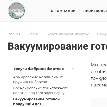
О КОМПАНИИ
ПРОИЗВОДС
—
—
—
Главная
Услуги
Услуги Фабрики Фортекс
Вакуу
Вакуумирование гот
Мы пре
Услуги Фабрики Фортекс
ее объ
Армирование независимых
тонкую
пружинных блоков
параме
Брендирование трикотажного
полотна под торговую марку
Вакуумирование готовой
продукции для