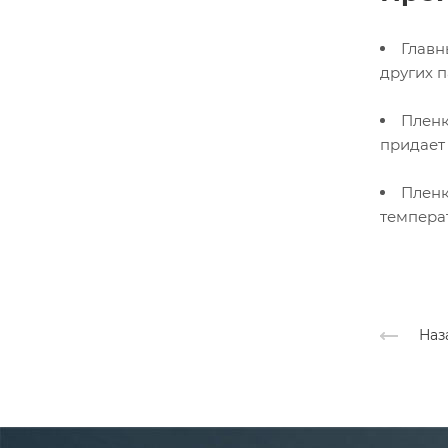
Главн
других 
Пленк
придает
Пленк
темпера
Наз