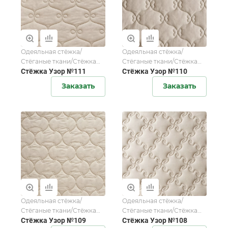
Одеяльная стёжка/
Одеяльная стёжка/
Стёганые ткани/Стёжка
Стёганые ткани/Стёжка
для домашнего текстиля
Стёжка Узор №111
для домашнего текстиля
Стёжка Узор №110
Заказать
Заказать
Одеяльная стёжка/
Одеяльная стёжка/
Стёганые ткани/Стёжка
Стёганые ткани/Стёжка
для домашнего текстиля
Стёжка Узор №109
для домашнего текстиля
Стёжка Узор №108