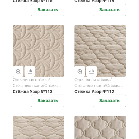
для домашнего текстиля
Стёжка Узор №115
для домашнего текстиля
Стёжка Узор №114
Заказать
Заказать
Одеяльная стёжка/
Одеяльная стёжка/
Стёганые ткани/Стёжка
Стёганые ткани/Стёжка
для домашнего текстиля
Стёжка Узор №113
для домашнего текстиля
Стёжка Узор №112
Заказать
Заказать