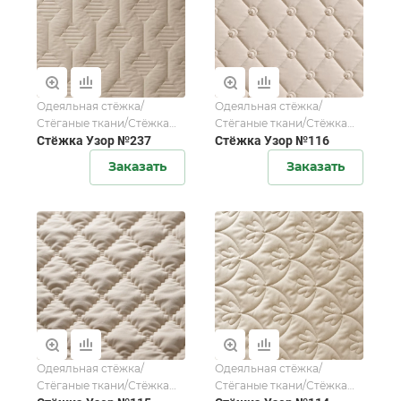
Одеяльная стёжка/
Одеяльная стёжка/
Стёганые ткани/Стёжка
Стёганые ткани/Стёжка
для домашнего текстиля
Стёжка Узор №237
для домашнего текстиля
Стёжка Узор №116
Заказать
Заказать
Одеяльная стёжка/
Одеяльная стёжка/
Стёганые ткани/Стёжка
Стёганые ткани/Стёжка