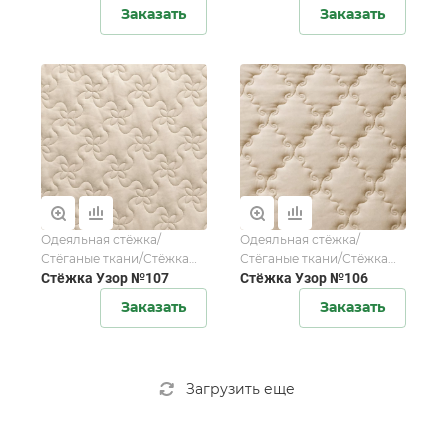
Заказать
Заказать
Одеяльная стёжка/
Одеяльная стёжка/
Стёганые ткани/Стёжка
Стёганые ткани/Стёжка
для домашнего текстиля
Стёжка Узор №107
для домашнего текстиля
Стёжка Узор №106
Заказать
Заказать
Загрузить еще