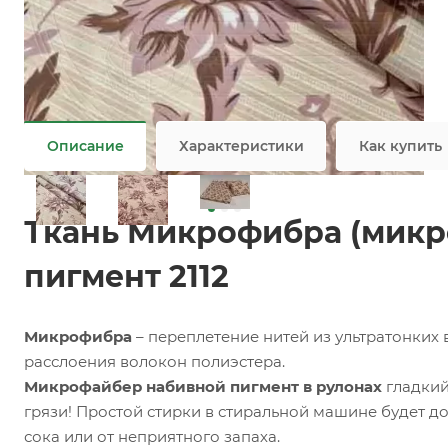
Заказать
Задать вопрос
Ткань микрофайбер оптом / мелким оптом
Не является публичной офертой
Описание
Характеристики
Как купить
Ткань Микрофибра (микр
пигмент 2112
Микрофибра
– переплетение нитей из ультратонких
расслоения волокон полиэстера.
Микрофайбер набивной пигмент в рулонах
гладкий
грязи! Простой стирки в стиральной машине будет до
сока или от неприятного запаха.