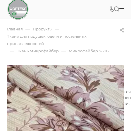
—
—
Главная
Продукты
Ткани для подушек, одеял и постельных
принадлежностей
—
—
Ткань Микрофайбер
Микрофайбер 5-2112
Микрофайбер 5-2112
Арт.
5BJ-2112
Микрофайбер (микрофибра) набивной изготавливается и
технология обеспечивает воздухопроницаемость ткани 
микрофибры «контролируют» микроклимат на постели, 
сохраняя одновременно тепло и свежесть.
Подробности