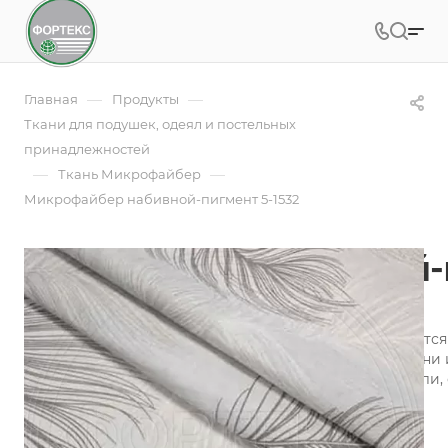
—
—
Главная
Продукты
Ткани для подушек, одеял и постельных
принадлежностей
—
—
Ткань Микрофайбер
Микрофайбер набивной-пигмент 5-1532
Микрофайбер набивной-
Арт.
5BJ-1532
Микрофайбер (микрофибра) набивной изготавливается и
технология обеспечивает воздухопроницаемость ткани 
микрофибры «контролируют» микроклимат на постели, 
сохраняя одновременно тепло и свежесть.
Подробности