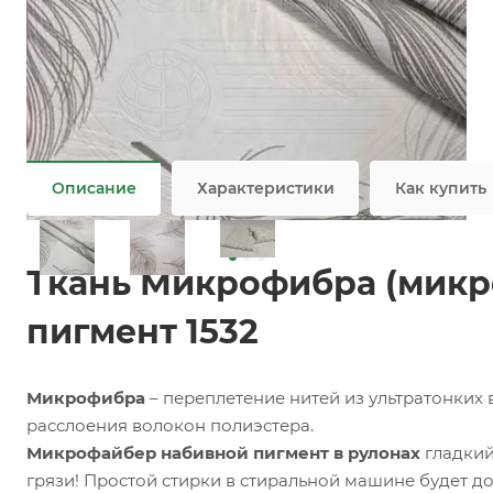
Заказать
Задать вопрос
Ткань микрофайбер оптом / мелким оптом
Не является публичной офертой
Описание
Характеристики
Как купить
Ткань Микрофибра (микр
пигмент 1532
Микрофибра
– переплетение нитей из ультратонких
расслоения волокон полиэстера.
Микрофайбер набивной пигмент в рулонах
гладкий
грязи! Простой стирки в стиральной машине будет до