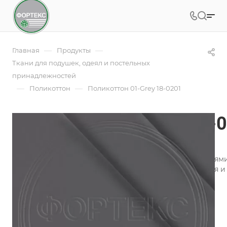
—
—
Главная
Продукты
Ткани для подушек, одеял и постельных
принадлежностей
—
—
Поликоттон
Поликоттон 01-Grey 18-0201
Поликоттон 01-Grey 18-
Арт.
01-Grey 18-0201
Поликоттон однотонный используется производителями 
а также предприятиями по пошиву постельного белья и
Подробности
Заказать