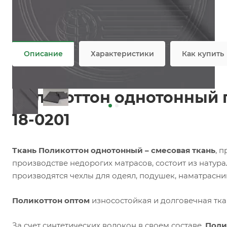
Задать вопрос
Ткань Поликоттон Оптовая продажа
Не является публичной офертой
Описание
Характеристики
Как купить
Поликоттон однотонный п
18-0201
Ткань Поликоттон однотонный
– смесовая ткань
, 
производстве недорогих матрасов, состоит из натура
производятся чехлы для одеял, подушек, наматрасни
Поликоттон оптом
износостойкая и долговечная тк
За счет синтетических волокон в своем составе,
Поли