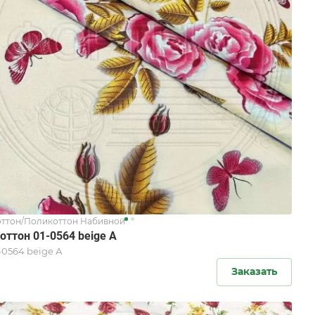
ттон/Поликоттон Набивной
оттон 01-0564 beige А
-0564 beige А
Заказать