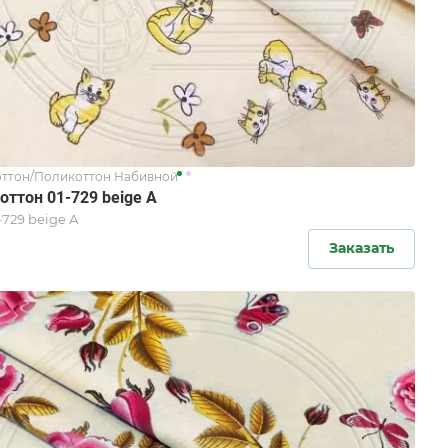
ттон/Поликоттон Набивной
оттон 01-729 beige А
-729 beige А
Заказать