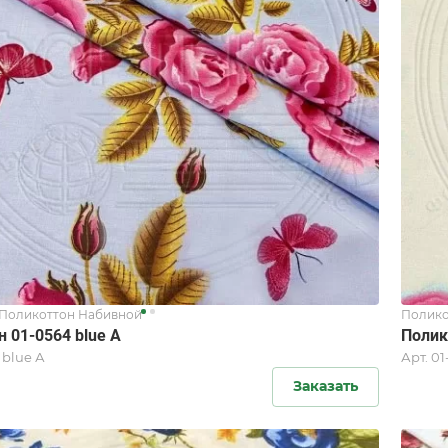
Поликоттон Набивной
Полико
 01-0564 blue А
Полик
 blue А
Арт.
01
Заказать