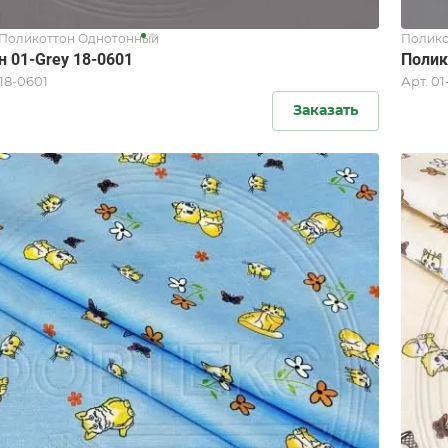
/Поликоттон Однотонный
Полико
н 01-Grey 18-0601
Полик
 18-0601
Арт.
01
Заказать