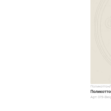
Поликоттон
Поликоттон
Арт.
019-Beig