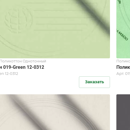
/Поликоттон Однотонный
Полико
н 019-Green 12-0312
Полик
en 12-0312
Арт.
01
Заказать