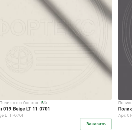
/Поликоттон Однотонный
Полико
 019-Beige LT 11-0701
Полик
e LT 11-0701
Арт.
01
Заказать