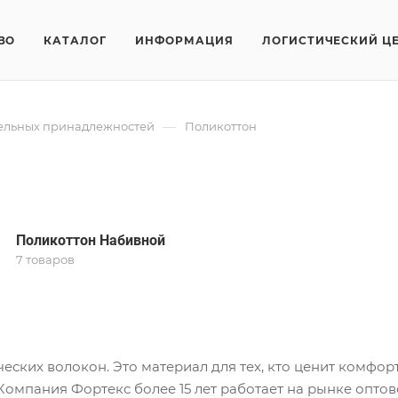
ВО
КАТАЛОГ
ИНФОРМАЦИЯ
ЛОГИСТИЧЕСКИЙ Ц
—
тельных принадлежностей
Поликоттон
Поликоттон Набивной
7 товаров
ческих волокон. Это материал для тех, кто ценит комфор
Компания Фортекс более 15 лет работает на рынке опто