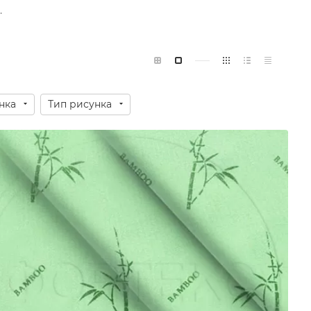
.
нка
Тип рисунка