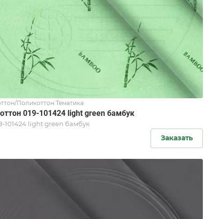
ттон/Поликоттон Тематика
оттон 019-101424 light green бамбук
9-101424 light green бамбук
Заказать