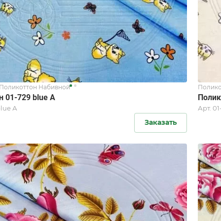
Поликоттон Набивной
Полико
 01-729 blue А
Полик
blue А
Арт.
01
Заказать