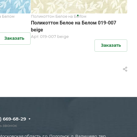
а Белом
Поликоттон Белое на Белом
Поликоттон Белое на Белом 019-007
beige
Арт.
019-007 beige
Заказать
Заказать
) 669-68-29
ь звонок
Московская область, г.о. Подольск, д. Валищево, тер.