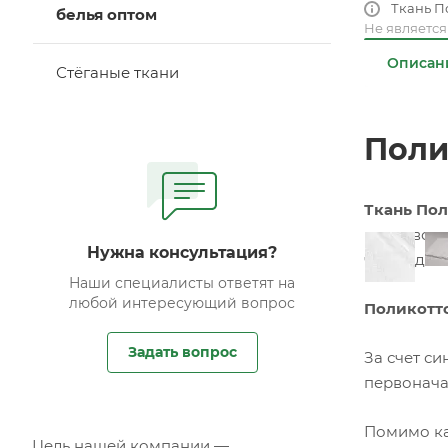
Ткань П
белья оптом
Не являетс
Описан
Стёганые ткани
Поли
Ткань Пол
производс
Нужна консультация?
чехлы для
Наши специалисты ответят на
любой интересующий вопрос
Поликотт
Задать вопрос
За счет си
первонача
Помимо ка
Цель нашей компании —