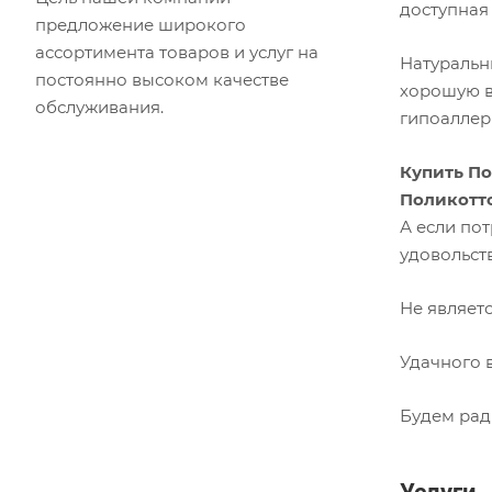
доступная
предложение широкого
ассортимента товаров и услуг на
Натуральн
постоянно высоком качестве
хорошую в
обслуживания.
гипоаллер
Купить П
Поликотто
А если по
удовольст
Не являет
Удачного 
Будем рад