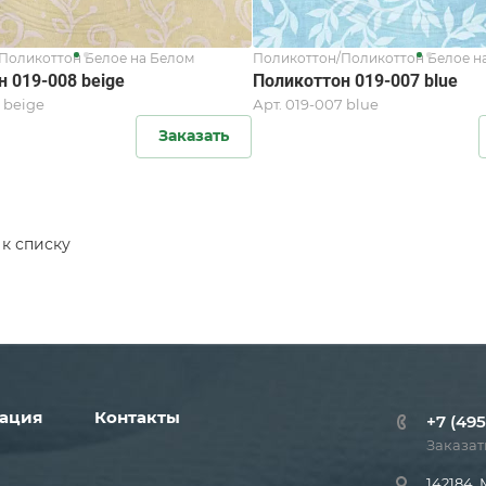
Поликоттон Белое на Белом
Поликоттон/Поликоттон Белое н
 019-008 beige
Поликоттон 019-007 blue
 beige
Арт.
019-007 blue
Заказать
 к списку
ация
Контакты
+7 (495
Заказат
142184, 