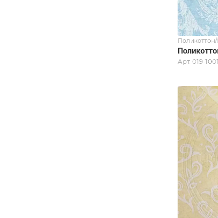
Поликоттон/
Поликоттон
Арт.
019-100