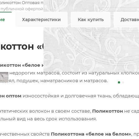
оликоттон Оптовая продажа
Все 
я публичной офертой
ие
Характеристики
Как купить
Достав
коттон «белое на белом» оп
икоттон «белое на белом»
– смесовая ткань
, применя
тве недорогих матрасов, состоит из натуральных хлопко
 одеял, подушек, наматрасников и матрасов.
он оптом
износостойкая и долговечная ткань, обладающ
нтетических волокон в своем составе,
Поликоттон
не сад
льный вид на весь срок использования.
чественных свойств
Поликоттона «белое на белом»
, 