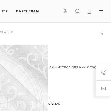
ЕНТР
ПАРТНЕРАМ
08 white
 матрасов, одеял, подушек и чехлов для них, а также
актеристики
егория
—
ткань поликоттон
тав
—
80% полиэстер 20% хлопок
тность
—
115±5 гр/м2