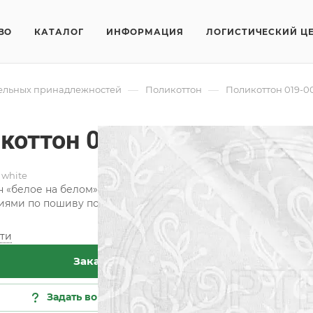
ВО
КАТАЛОГ
ИНФОРМАЦИЯ
ЛОГИСТИЧЕСКИЙ Ц
—
—
тельных принадлежностей
Поликоттон
Поликоттон 019-0
коттон 019-008 white
 white
 «белое на белом» используется производителями недорогих
ями по пошиву постельного белья и домашнего текстиля.
ти
Хар
Заказать
Кат
Сос
Задать вопрос
Пло