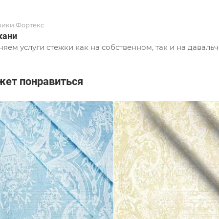
рики Фортекс
кани
яем услуги стежки как на собственном, так и на давальч
жет понравиться