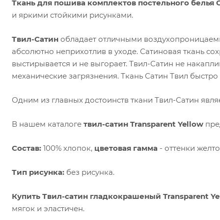
Ткань для пошива комплектов постельного белья 
и яркими стойкими рисунками.
Твил-Сатин
обладает отличными воздухопроницаемы
абсолютно неприхотлив в уходе. Сатиновая ткань сох
выстирывается и не выгорает. Твил-Сатин не накаплив
механические загрязнения. Ткань Сатин Твил быстро 
Одним из главных достоинств ткани Твил-Сатин являе
В нашем каталоге
твил-сатин Transparent Yellow
пре
Состав:
100% хлопок,
цветовая гамма
- оттенки желто
Тип рисунка:
без рисунка.
Купить Твил-сатин гладкокрашеный Transparent Ye
мягок и эластичен.