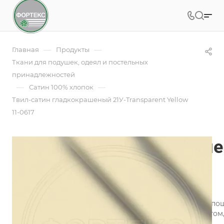
—
—
Главная
Продукты
Ткани для подушек, одеял и постельных
принадлежностей
—
—
Сатин 100% хлопок
Твил-сатин гладкокрашеный 21У-Transparent Yellow
11-0617
Твил-сатин гладкокраше
Yellow 11-0617
Арт.
21У-Transparent Yellow 11-0617
Ткань Твил-сатин гладкокрашеный используется для пош
Преимущества ткани твил-сатин гладкокрашеный в том, 
презентабельность сохраняется надолго.