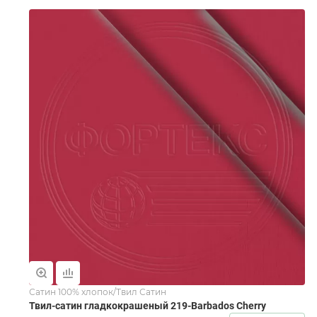
Сатин 100% хлопок/Твил Сатин
Твил-сатин гладкокрашеный 219-Barbados Cherry