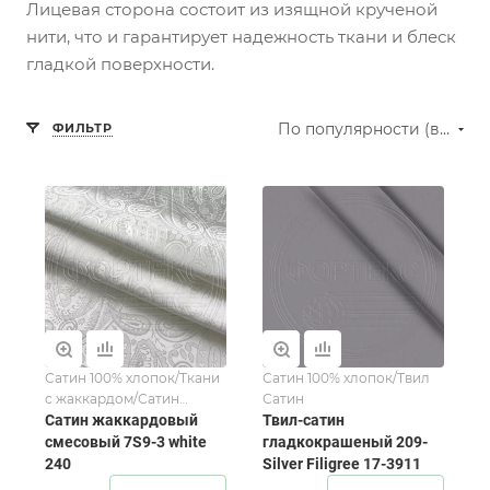
Лицевая сторона состоит из изящной крученой
нити, что и гарантирует надежность ткани и блеск
гладкой поверхности.
По популярности (возрастание)
ФИЛЬТР
Сатин 100% хлопок/Ткани
Сатин 100% хлопок/Твил
с жаккардом/Сатин
Сатин
жаккардовый
Сатин жаккардовый
Твил-сатин
смесовый 7S9-3 white
гладкокрашеный 209-
240
Silver Filigree 17-3911