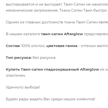
выстирывается и не выгорает. Твил-Сатин не накаплив
механические загрязнения. Ткань Сатин Твил быстро 
Одним из главных достоинств ткани Твил-Сатин являе
В нашем каталоге
твил-сатин Afterglow
представлен
Состав:
100% хлопок,
цветовая гамма
- оттенки желто
Тип рисунка:
без рисунка.
Купить Твил-сатин гладкокрашеный Afterglow
из х
эластичен.
Удачного выбора!
Будем рады видеть Вас среди наших клиентов!