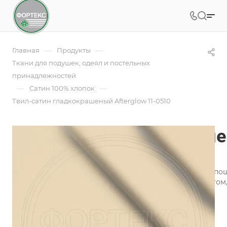
—
—
Главная
Продукты
Ткани для подушек, одеял и постельных
принадлежностей
—
—
Сатин 100% хлопок
Твил-сатин гладкокрашеный Afterglow 11-0510
Твил-сатин гладкокраше
Арт.
Afterglow 11-0510
Ткань Твил-сатин гладкокрашеный используется для пош
Преимущества ткани твил-сатин гладкокрашеный в том, 
презентабельность сохраняется надолго.
Подробности