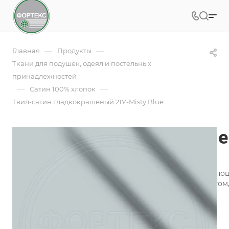
—
—
Главная
Продукты
Ткани для подушек, одеял и постельных
принадлежностей
—
—
Сатин 100% хлопок
Твил-сатин гладкокрашеный 21У-Misty Blue
Твил-сатин гладкокраше
Арт.
21У-Misty Blue 13-4405
Ткань Твил-сатин гладкокрашеный используется для пош
Преимущества ткани твил-сатин гладкокрашеный в том, 
презентабельность сохраняется надолго.
Подробности