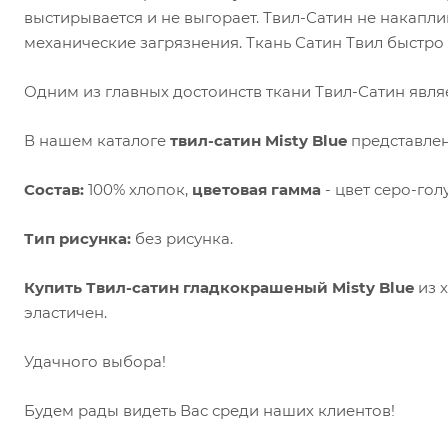
выстирывается и не выгорает. Твил-Сатин не накаплив
механические загрязнения. Ткань Сатин Твил быстро 
Одним из главных достоинств ткани Твил-Сатин являе
В нашем каталоге
твил-сатин Misty Blue
представлен
Состав:
100% хлопок,
цветовая гамма
- цвет серо-гол
Тип рисунка:
без рисунка.
Купить Твил-сатин гладкокрашеный Misty Blue
из х
эластичен.
Удачного выбора!
Будем рады видеть Вас среди наших клиентов!