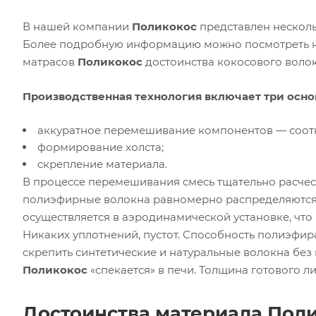
В нашей компании
Поликокос
представлен несколь
Более подробную информацию можно посмотреть на
матрасов
Поликокос
достоинства кокосового волок
Производственная технология включает три осно
аккуратное перемешивание компонентов — соот
формирование холста;
скрепление материала.
В процессе перемешивания смесь тщательно расчес
полиэфирные волокна равномерно распределяются 
осуществляется в аэродинамической установке, что
Никаких уплотнений, пустот. Способность полиэфир
скрепить синтетические и натуральные волокна без
Поликокос
«спекается» в печи. Толщина готового лис
Достоинства материала Пол