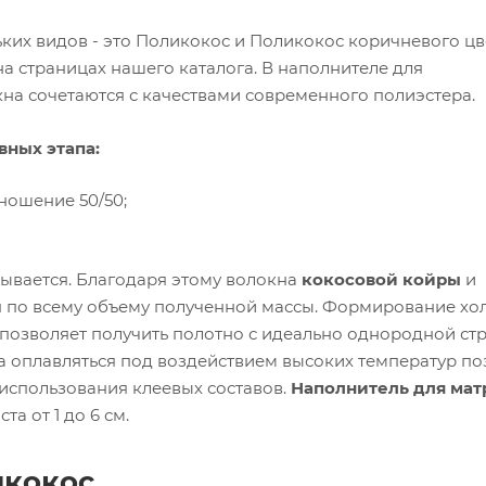
ких видов - это Поликокос и Поликокос коричневого цв
 страницах нашего каталога. В наполнителе для
на сочетаются с качествами современного полиэстера.
вных этапа:
ношение 50/50;
ывается. Благодаря этому волокна
кокосовой койры
и
по всему объему полученной массы. Формирование хол
 позволяет получить полотно с идеально однородной стр
а оплавляться под воздействием высоких температур по
 использования клеевых составов.
Наполнитель для мат
та от 1 до 6 см.
икокос