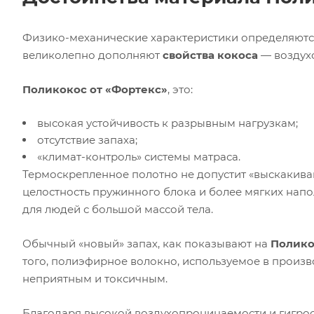
Физико-механические характеристики определяются
великолепно дополняют
свойства кокоса
— воздухо
Поликокос от «Фортекс»
, это:
высокая устойчивость к разрывным нагрузкам;
отсутствие запаха;
«климат-контроль» системы матраса.
Термоскрепленное полотно не допустит «выскакива
целостность пружинного блока и более мягких напо
для людей с большой массой тела.
Обычный «новый» запах, как показывают на
Полико
того, полиэфирное волокно, используемое в произво
неприятным и токсичным.
Благодаря высокой воздухопроницаемости и гигро