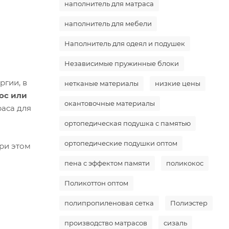
наполнитель для матраса
наполнитель для мебели
Наполнитель для одеял и подушек
Независимые пружинные блоки
ргии, в
нетканые материалы
низкие цены
ос или
окантовочные материалы
аса для
ортопедическая подушка с памятью
ортопедические подушки оптом
При этом
пена с эффектом памяти
поликокос
Поликоттон оптом
полипропиленовая сетка
Полиэстер
производство матрасов
сизаль