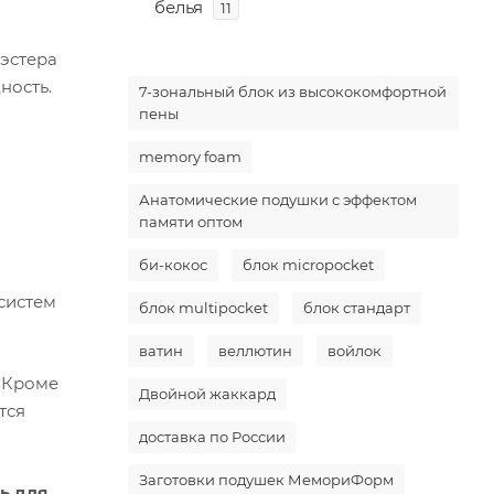
белья
11
эстера
ность.
7-зональный блок из высококомфортной
пены
memory foam
Анатомические подушки с эффектом
памяти оптом
би-кокос
блок micropocket
систем
блок multipocket
блок стандарт
ватин
веллютин
войлок
. Кроме
Двойной жаккард
тся
доставка по России
Заготовки подушек МемориФорм
ь для