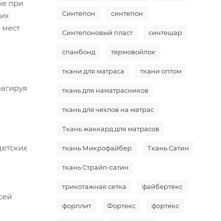
же при
Синтепон
синтепон
ких
 мест
Синтепоновый пласт
синтешар
спанбонд
термовойлок
ткани для матраса
ткани оптом
еагируя
ткань для наматрасников
ткань для чехлов на матрас
Ткань жаккард для матрасов
детских
ткань Микрофайбер
Ткань Сатин
ткань Страйп-сатин
трикотажная сетка
файбертекс
сей
форплит
Фортекс
фортекс