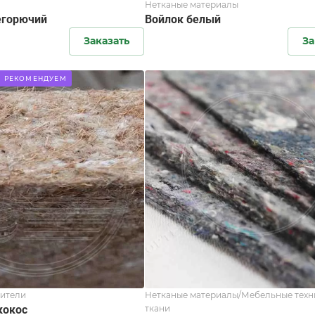
Нетканые материалы
егорючий
Войлок белый
Заказать
За
РЕКОМЕНДУЕМ
ители
Нетканые материалы/Мебельные техн
кокос
ткани