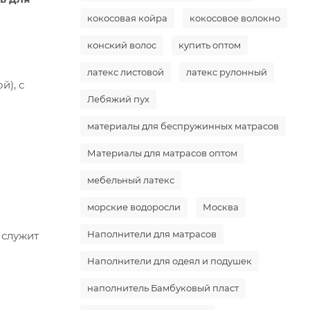
кокосовая койра
кокосовое волокно
конский волос
купить оптом
латекс листовой
латекс рулонный
й), с
Лебяжий пух
материалы для беспружинных матрасов
Материалы для матрасов оптом
мебельный латекс
морские водоросли
Москва
Наполнители для матрасов
 служит
Наполнители для одеял и подушек
наполнитель Бамбуковый пласт