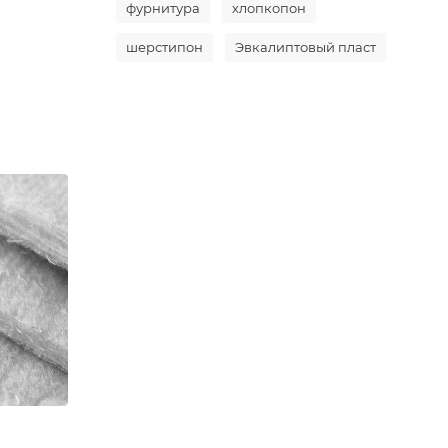
фурнитура
хлопкопон
шерстипон
Эвкалиптовый пласт