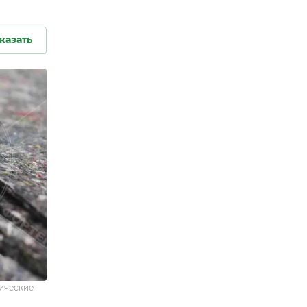
казать
ические