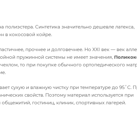
а полиэстера. Синтетика значительно дешевле латекса,
н в кокосовой койре.
астичнее, прочнее и долговечнее. Но XXI век — век алле
слойной пружинной системы не имеет значения,
Поликок
чехлом, то при покупке обычного ортопедического матр
ие.
ает сухую и влажную чистку при температуре до 95˚С. 
анических свойств. Поэтому материал используется при
я общежитий, гостиниц, клиник, спортивных лагерей.