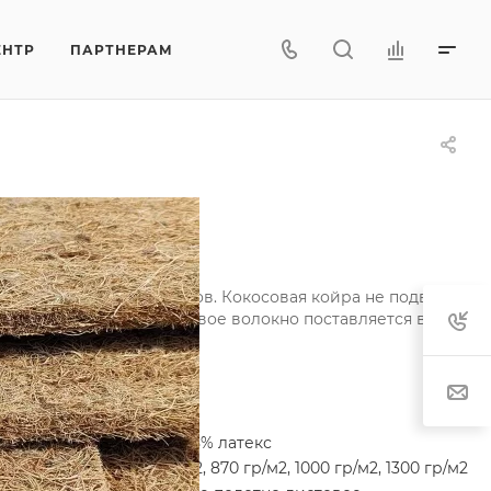
ЕНТР
ПАРТНЕРАМ
ортопедических матрасов. Кокосовая койра не подвержена
ителям матрасов кокосовое волокно поставляется в сухом в
Характеристики
Состав
—
85% кокос, 15% латекс
Плотность
—
850 гр/м2, 870 гр/м2, 1000 гр/м2, 1300 гр/м2