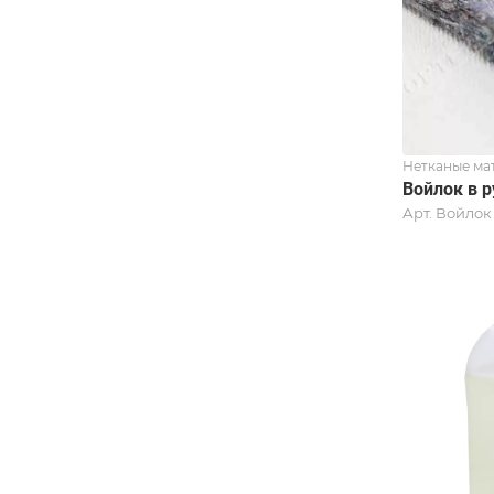
Нетканые ма
Войлок в 
Арт.
Войлок