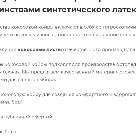
инствами синтетического латек
тва кокосовой койры включают в себя ее гигроскопично
ям и высокую износостойкость. Латексирование волокон
наличии
кокосовые листы
отечественного производства 
ы кокосовой койры подходят для производства ортопеди
 блоках. Мы предлагаем качественный материал отечес
ми для вашего выбора.
кокосовую койру для создания комфортного и здоровог
й выбор!
ся публичной офертой.
выбора!