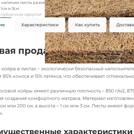
в наличии листы размером 120/140/160/180/200см х 200см
1см и 3см
я публичной офертой
ие
Характеристики
Как купить
Достав
вая продажа Кокосовой кой
 койра в листах – экологически безопасный наполнитель
 85% кокоса и 15% латекса, что обеспечивает оптимально
совой койры имеют различную плотность – 850 г/м2, 870 
я создания комфортного матраса. Материал изготовления
0 см или 200 см, а высота – 1 см или 3 см. Листы имеют фо
м.
ущественные характеристики 