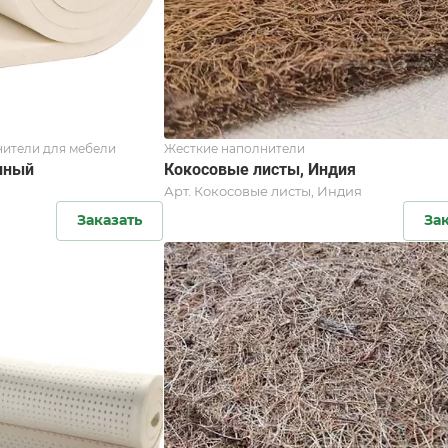
ители для мебели
Жесткие наполнители
нный
Кокосовые листы, Индия
Арт.
Кокосовые листы, Индия
Заказать
За