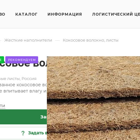
ВО
КАТАЛОГ
ИНФОРМАЦИЯ
ЛОГИСТИЧЕСКИЙ Ц
—
—
Жесткие наполнители
Кокосовое волокно, листы
совое волокно, листы
Е
РЕКОМЕНДУЕМ
ые листы, Россия
анное кокосовое волокно используется при производстве 
е впитывает влагу и хорошо пропускает воздух. К производ
ти
Заказать
Задать вопрос