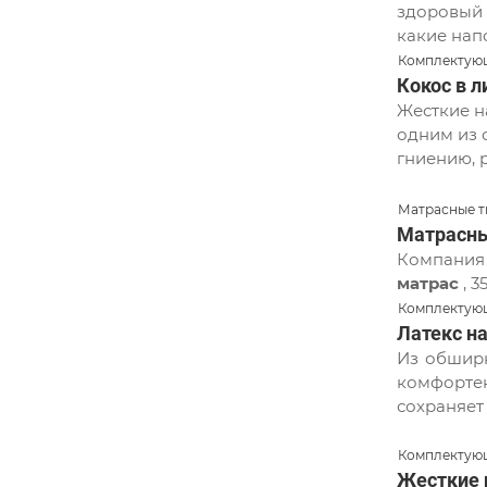
здоровый 
какие нап
Комплектующ
Кокос в 
Жесткие н
одним из 
гниению, 
Матрасные т
Матрасны
Компания 
матрас
, 
Комплектующ
Латекс н
Из обширн
комфорте
сохраняет
Комплектующ
Жесткие 