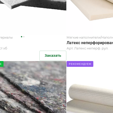
териалы
Мягкие наполнители/Наполн
Латекс неперфорирова
т хб
Арт.
Латекс неперф. рул.
Заказать
Е
РЕКОМЕНДУЕМ