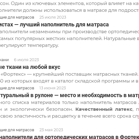
сон. Один из ключевых элементов, который влияет на кач
олнители должны использоваться в матрасе для подрост
25 июля 2023
ие для матрасов
листах — лучший наполнитель для матраса
аполнители незаменимы при производстве ортопедичес
самых популярных жестких наполнителей. Натуральные 
регулируют температуру.
6 июля 2023
кани
е ткани на любой вкус
«Фортекс» — крупнейший поставщик матрасных тканей. 
350 из которых входят в каталог складской программы и 
13 июня 2023
ие для матрасов
атуральный в рулоне — место и необходимость в мат
ого списка материалов только наполнитель матрасов л
н и экологически безопасен.
Качественный латекс
, 
 свою эластичность и расцветку в течение всего срока с
23 мая 2023
ие для матрасов
наполнители для ортопедических матрасов в Форте