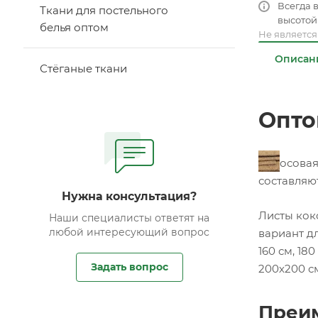
Всегда 
Ткани для постельного
высотой 
белья оптом
Не являетс
Описан
Стёганые ткани
Опто
Кокосовая
составляют
Нужна консультация?
Листы коко
Наши специалисты ответят на
любой интересующий вопрос
вариант дл
160 см, 18
Задать вопрос
200х200 с
Преим