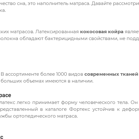
ество сна, это наполнитель матраса. Давайте рассмотри
ка.
ких матрасов. Латексированная
кокосовая койра
являе
волокна обладают бактерицидными свойствами, не под
В ассортименте более 1000 видов
современных тканей
в больших объемах имеются в наличии.
расе
атекс легко принимает форму человеческого тела. Он
представленный в каталоге Фортекс устойчив к дефор
лужбы ортопедического матраса.
кс