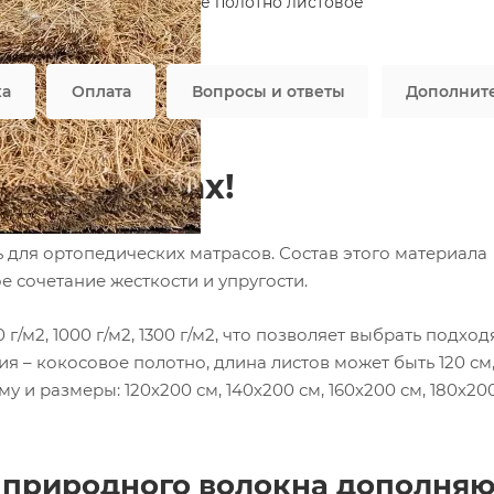
Материал
—
Кокосовое полотно листовое
Все характеристики
ка
Оплата
Вопросы и ответы
Дополнит
ры в листах!
 для ортопедических матрасов. Состав этого материала
е сочетание жесткости и упругости.
г/м2, 1000 г/м2, 1300 г/м2, что позволяет выбрать подхо
 – кокосовое полотно, длина листов может быть 120 см, 
рму и размеры: 120х200 см, 140х200 см, 160х200 см, 180х200
природного волокна дополняю