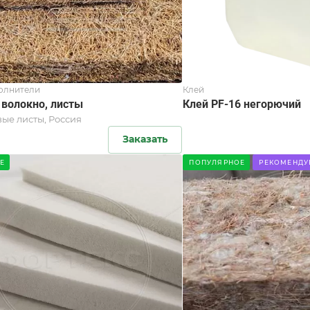
олнители
Клей
 волокно, листы
Клей PF-16 негорючий
ые листы, Россия
Заказать
Е
ПОПУЛЯРНОЕ
РЕКОМЕНДУ