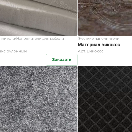
лнители/Наполнители для мебели
Жесткие наполнители
Материал Бикокос
екс рулонный
Арт.
Бикокос
Заказать