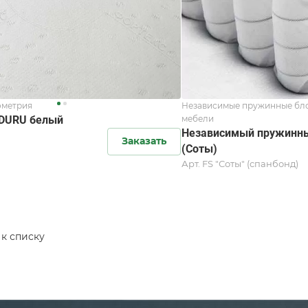
ометрия
Независимые пружинные бло
DURU белый
мебели
Независимый пружинны
Заказать
(Соты)
Арт.
FS "Соты" (спанбонд)
 к списку