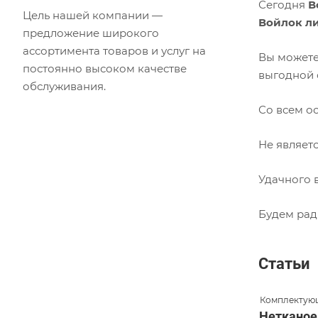
Сегодня
В
Цель нашей компании —
Войлок л
предложение широкого
ассортимента товаров и услуг на
Вы может
постоянно высоком качестве
выгодной 
обслуживания.
Со всем о
Не являет
Удачного 
Будем рад
Статьи
Комплектующ
Нетканое