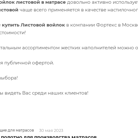
ойлок листовой в матрасе
довольно активно используе
истовой
чаще всего применяется в качестве настилочно
е
купить Листовой войлок
в компании Фортекс в Москве
стоимости!
стальным ассортиментом жестких наполнителей можно о
ся публичной офертой.
выбора!
ы видеть Вас среди наших клиентов!
30 мая 2023
ие для матрасов
 полотно для производства матрасов