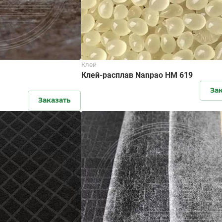
Клей
Клей-расплав Nanpao HM 619
За
Заказать