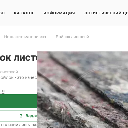
ВО
КАТАЛОГ
ИНФОРМАЦИЯ
ЛОГИСТИЧЕСКИЙ Ц
—
—
Нетканые материалы
Войлок листовой
ок листовой
 листовой
ойлок - это качественный нетканый материал, который на
ти
Заказать
Задать вопрос
в наличии листы размером 140/160/180 см х 200 см