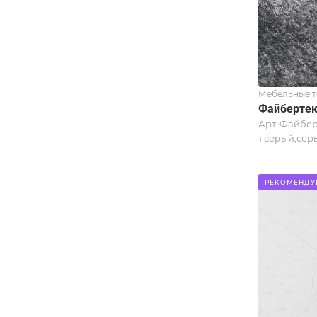
Мебельные т
Файбертек
Арт.
Файбер
т.серый,сер
РЕКОМЕНДУ