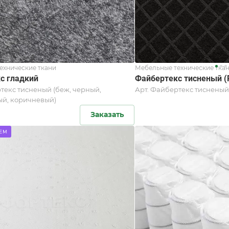
ехнические ткани
Мебельные технические тка
с гладкий
Файбертекс тисненый (
текс тисненый (беж, черный,
Арт.
Файбертекс тисненый (
ый, коричневый)
Заказать
ЕМ