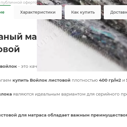
я публичной офертой
ие
Характеристики
Как купить
Достав
аный материал для произв
овой
 войлок
- это качественный нетканый материал, которы
агаем
купить Войлок листовой
плотностью
400 гр/м2
и
йлока
являются идеальным вариантом для серийного пр
стовой для матраса обладает важным преимуществом -