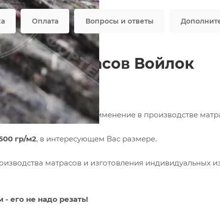
Все характеристики
ка
Оплата
Вопросы и ответы
Дополнит
одства матрасов Войлок
й нашел свое активное применение в производстве матр
500 гр/м2
, в интересующем Вас размере.
оизводства матрасов и изготовления индивидуальных и
 его не надо резать!