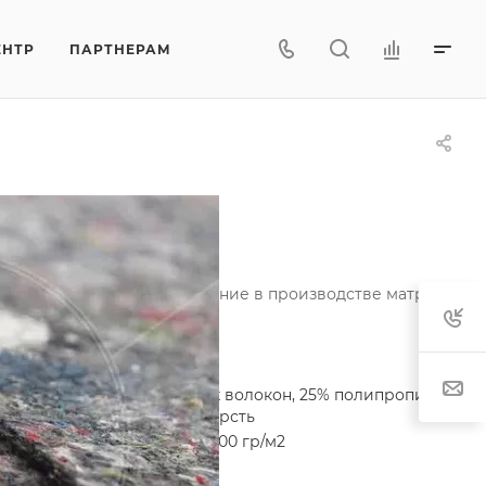
ЕНТР
ПАРТНЕРАМ
шел свое активное применение в производстве матрасов.
Характеристики
Состав
—
60% акриловых волокон, 25% полипропиленовы
волокон, 15% хлопок и шерсть
Плотность
—
400 гр/м2, 500 гр/м2
Материал
—
Войлок