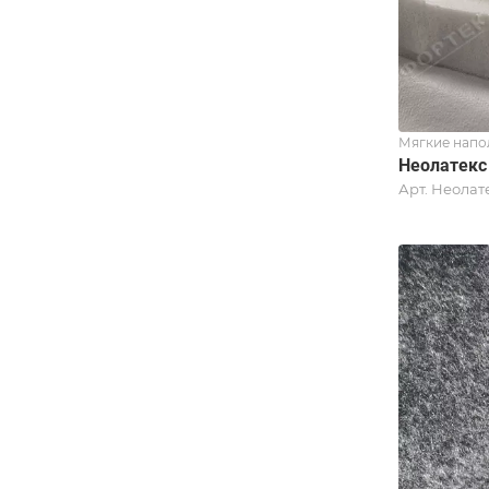
Мягкие напо
Неолатекс
Арт.
Неолат