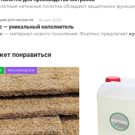
плотные нетканые полотна обладают защитными функци
16 мая 2023
ие для матрасов
с — уникальный наполнитель
с
— материал нового поколения. Фортекс предлагает
ку
жет понравиться
Е
РЕКОМЕНДУЕМ