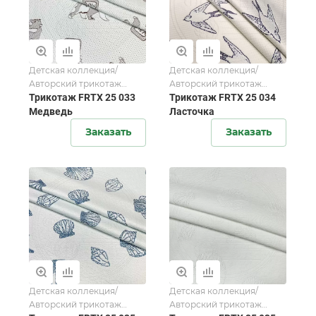
Детская коллекция/
Детская коллекция/
Авторский трикотаж
Авторский трикотаж
FORTEX-2025
Трикотаж FRTX 25 033
FORTEX-2025
Трикотаж FRTX 25 034
Медведь
Ласточка
Заказать
Заказать
Детская коллекция/
Детская коллекция/
Авторский трикотаж
Авторский трикотаж