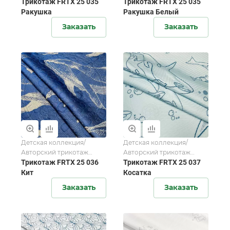
FORTEX-2025
Трикотаж FRTX 25 035
FORTEX-2025
Трикотаж FRTX 25 035
Ракушка
Ракушка Белый
Заказать
Заказать
Детская коллекция/
Детская коллекция/
Авторский трикотаж
Авторский трикотаж
FORTEX-2025
Трикотаж FRTX 25 036
FORTEX-2025
Трикотаж FRTX 25 037
Кит
Косатка
Заказать
Заказать