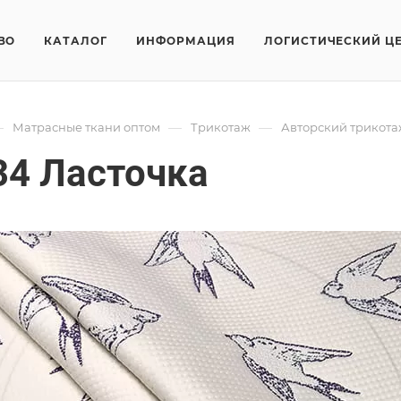
ВО
КАТАЛОГ
ИНФОРМАЦИЯ
ЛОГИСТИЧЕСКИЙ Ц
—
—
—
Матрасные ткани оптом
Трикотаж
Авторский трикота
34 Ласточка
я матрасов нашего производства отличается высокими качест
Трикотаж F
Арт.
FRTX_2
/м2
20 см
ой офертой