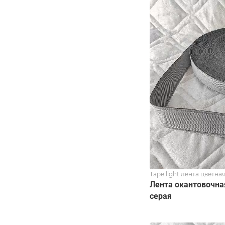
Tape light лента цветна
Лента окантовочная
серая