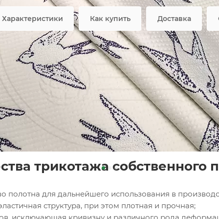
Возмож
Характеристики
Как купить
Доставка
ное полотно FRTX 25 034 Л
но для производства матрасов – самый практичный, мягк
й структуры, он с легкостью повторяет изгибы изделий 
вого матраса.
тва трикотажа собственного 
во полотна для дальнейшего использования в производс
эластичная структура, при этом плотная и прочная;
ков, исключающая кривизну и различного рода деформа