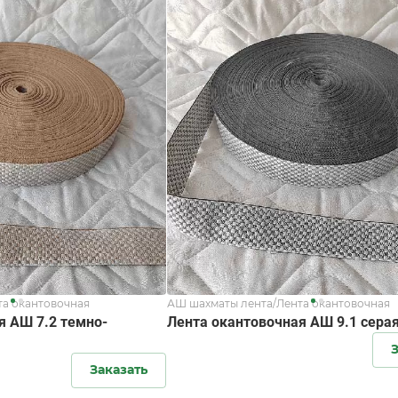
та окантовочная
АШ шахматы лента/Лента окантовочная
я АШ 7.2 темно-
Лента окантовочная АШ 9.1 сера
З
Заказать