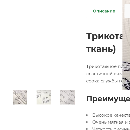
Описание
Трикотаж
ткань)
Трикотажное полот
эластичной вязано
срока службы гото
Преимущес
Высокое качест
Очень мягкая и 
Четкость рисун