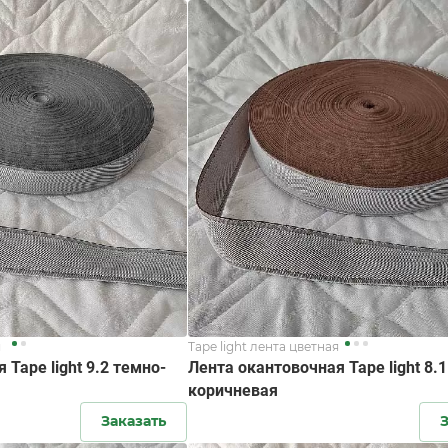
я
Tape light лента цветная
 Tape light 9.2 темно-
Лента окантовочная Tape light 8.1
коричневая
Заказать
З