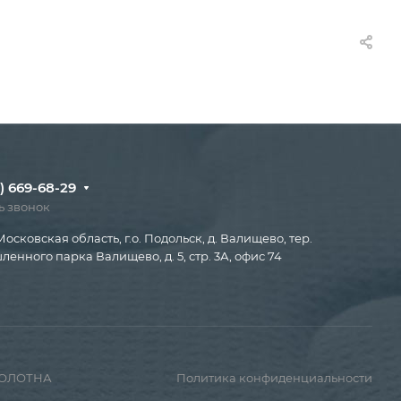
) 669-68-29
ь звонок
Московская область, г.о. Подольск, д. Валищево, тер.
енного парка Валищево, д. 5, стр. 3А, офис 74
ПОЛОТНА
Политика конфиденциальности