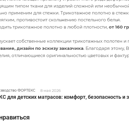
дящим типом ткани для изделий сложной или необычной 
ьно применим для стежки. Трикотажное полотно в стежк
мягким, противостоит скольжению постельного белья.
дить трикотажное полотно в любой плотности,
от 160 г
скает собственные коллекции трикотажных полотен и 
вание, дизайн по эскизу заказчика
. Благодаря этому,
елия, отличающиеся оригинальностью цветовых и факту
8 мая 2026
изводство ФОРТЕКС
 для детских матрасов: комфорт, безопасность и з
нравиться