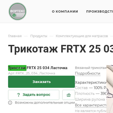
О КОМПАНИИ
ПРОИЗВОДСТ
—
—
Главная
Продукты
Комплектующие для матрасов
Трикотаж FRTX 25 0
Трикотаж FRTX 25 034 Ласточка
Вязаный трикотаж дл
НОВИНКА
Арт.
FRTX_25_034_Ласточка
Подробности
Заказать
Характеристики
Состав
—
100% PES
Плотность
—
390 гр
Задать вопрос
Ширина рулона
—
2
Возможны дополнительные опции
Все характеристики
Не является публичн