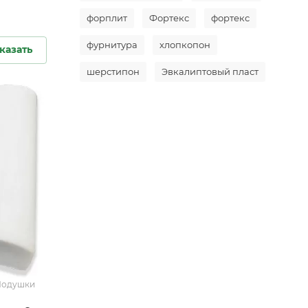
форплит
Фортекс
фортекс
фурнитура
хлопкопон
казать
шерстипон
Эвкалиптовый пласт
/Подушки