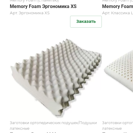
Memory Foam (с памятью)
Memory Foam (с
Memory Foam Эргономика XS
Memory Foam
Арт.
Эргономика XS
Арт.
Классика 
Заказать
Заготовки ортопедических подушек/Подушки
Заготовки орто
латексные
латексные