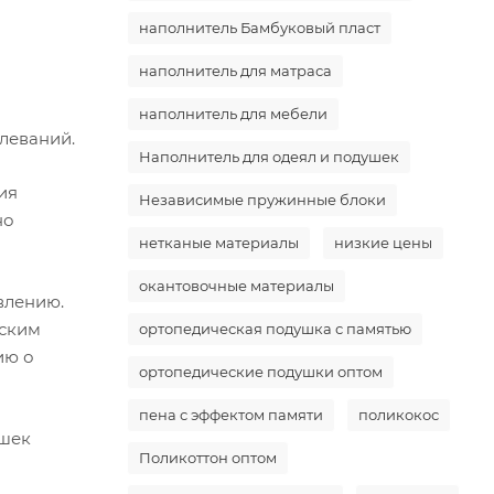
наполнитель Бамбуковый пласт
наполнитель для матраса
наполнитель для мебели
леваний.
Наполнитель для одеял и подушек
ия
Независимые пружинные блоки
но
нетканые материалы
низкие цены
окантовочные материалы
влению.
еским
ортопедическая подушка с памятью
ию о
ортопедические подушки оптом
пена с эффектом памяти
поликокос
ушек
Поликоттон оптом