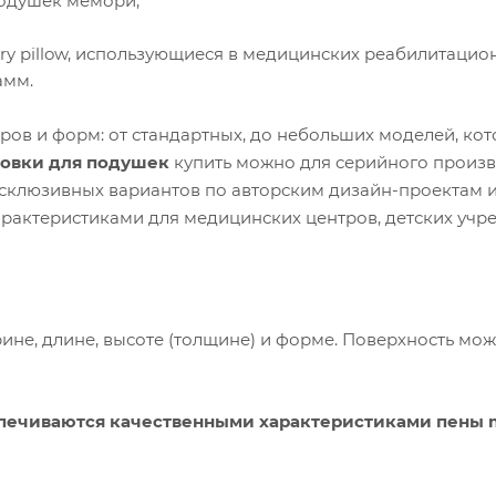
подушек мемори;
y pillow, использующиеся в медицинских реабилитацио
амм.
ов и форм: от стандартных, до небольших моделей, ко
товки для подушек
купить можно для серийного произв
склюзивных вариантов по авторским дизайн-проектам и
актеристиками для медицинских центров, детских учр
не, длине, высоте (толщине) и форме. Поверхность мож
спечиваются качественными характеристиками пены