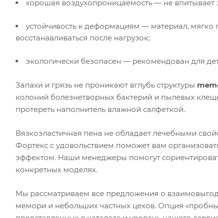
хорошая воздухопроницаемость — не впитывает з
устойчивость к деформациям — материал, мягко
восстанавливаться после нагрузок;
экологически безопасен — рекомендован для дет
Запахи и грязь не проникают вглубь структуры
memo
колоний болезнетворных бактерий и пылевых клеще
протереть наполнитель влажной салфеткой.
Вязкоэластичная пена не обладает лечебными свой
Фортекс с удовольствием поможет вам организоват
эффектом. Наши менеджеры помогут сориентироват
конкретных моделях.
Мы рассматриваем все предложения о взаимовыгод
мемори и небольших частных цехов. Опция «пробный
представленных в каталоге и уровень нашего сервис