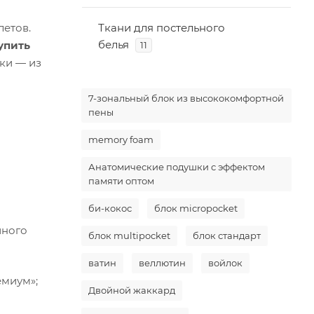
летов.
Ткани для постельного
белья
упить
11
ки — из
7-зональный блок из высококомфортной
пены
memory foam
Анатомические подушки с эффектом
памяти оптом
би-кокос
блок micropocket
йного
блок multipocket
блок стандарт
ватин
веллютин
войлок
емиум»;
Двойной жаккард