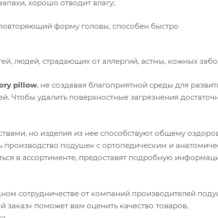
апахи, хорошо отводит влагу;
 повторяющий форму головы, способен быстро
ей, людей, страдающих от аллергий, астмы, кожных забо
ry pillow
, не создавая благоприятной среды для развит
й. Чтобы удалить поверхностные загрязнения достаточ
ствами, но изделия из нее способствуют общему оздоро
ь производство подушек с ортопедическим и анатомич
ься в ассортименте, предоставят подробную информац
ном сотрудничестве от компаний производителей под
 заказ» поможет вам оценить качество товаров,
а.