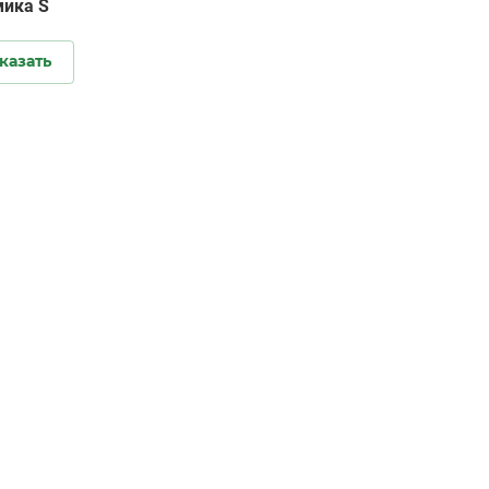
мика S
казать