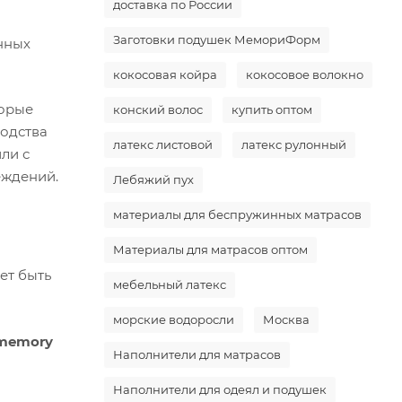
доставка по России
Заготовки подушек МемориФорм
нных
кокосовая койра
кокосовое волокно
торые
конский волос
купить оптом
одства
латекс листовой
латекс рулонный
ли с
еждений.
Лебяжий пух
материалы для беспружинных матрасов
Материалы для матрасов оптом
ет быть
мебельный латекс
морские водоросли
Москва
 memory
Наполнители для матрасов
Наполнители для одеял и подушек