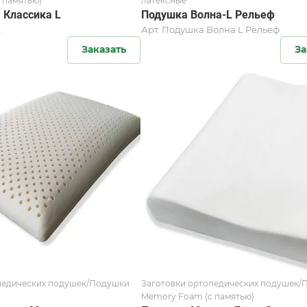
 памятью)
латексные
 Классика L
Подушка Волна-L Рельеф
L
Арт.
Подушка Волна L Рельеф
Заказать
За
педических подушек/Подушки
Заготовки ортопедических подушек
Memory Foam (с памятью)