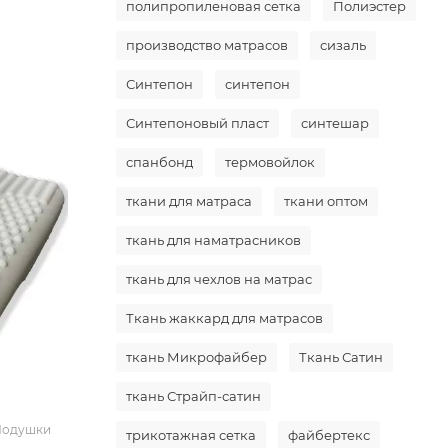
полипропиленовая сетка
Полиэстер
производство матрасов
сизаль
Синтепон
синтепон
Синтепоновый пласт
синтешар
спанбонд
термовойлок
ткани для матраса
ткани оптом
ткань для наматрасников
ткань для чехлов на матрас
Ткань жаккард для матрасов
ткань Микрофайбер
Ткань Сатин
ткань Страйп-сатин
/Подушки
трикотажная сетка
файбертекс