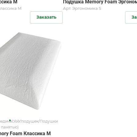
ссика M
Подушка Memory Foam Эргоно
лассика M
Арт.
Эргономика S
Заказать
За
педических подушек/Подушки
 памятью)
ory Foam Классика M