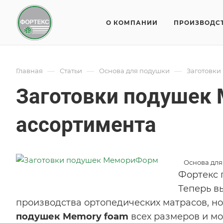
О КОМПАНИИ
ПРОИЗВОДС
—
—
—
Главная
Статьи
Основа для подушки
Заготовки
Заготовки подушек
ассортимента
Основа для
Фортекс 
Теперь вы
производства ортопедических матрасов, но
подушек Memory foam
всех размеров и мо