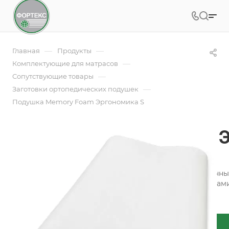
—
—
Главная
Продукты
—
Комплектующие для матрасов
—
Сопутствующие товары
—
Заготовки ортопедических подушек
Подушка Memory Foam Эргономика S
Подушка Memory Foam Э
Арт.
Эргономика S
Подушки ВЭП с эффектом памяти — основа современных
вязкоэластичной пены с уникальными характеристиками
Подробности
Заказать