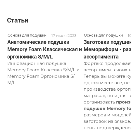
Статьи
17 июля 2023
1
Основа для подушки
Основа для подушки
Анатомические подушки
Заготовки подуше
Memory Foam Классическая и
МемориФорм - раз
эргономика S/М/L
ассортимента
Инновационная подушка
Фортекс продолжае
Memory Foam Классика S/М/L и
ассортимент своих т
Memory Foam Эргономика S/
Теперь вы можете ку
М/L.
одном месте все, не
производства ортоп
матрасов, но и для т
организовать
произ
подушек Memory f
размеров и моделей
заготовок из вязко
пены подтверждено