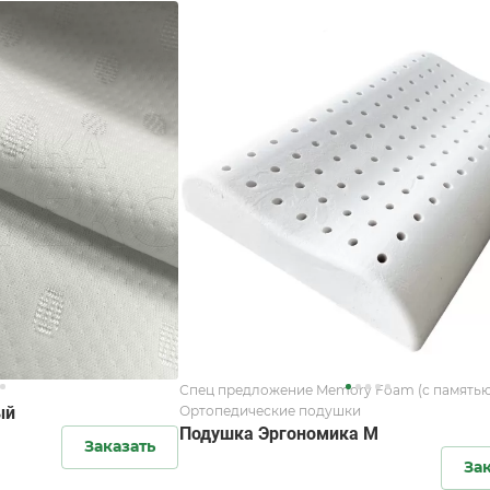
Спец предложение Memory Foam (с памятью
ый
Ортопедические подушки
Подушка Эргономика M
Заказать
За