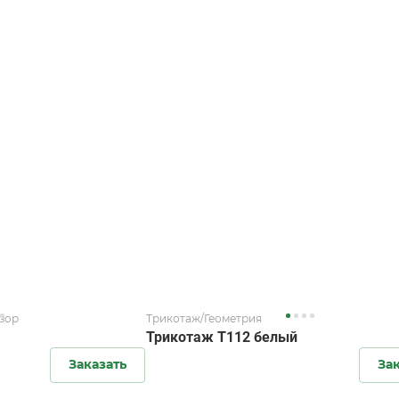
зор
Трикотаж/Геометрия
Трикотаж T112 белый
Заказать
За