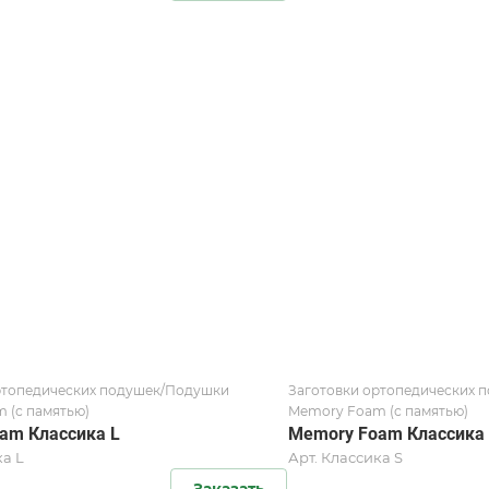
ртопедических подушек/Подушки
Заготовки ортопедических 
 (с памятью)
Memory Foam (с памятью)
am Классика L
Memory Foam Классика
а L
Арт.
Классика S