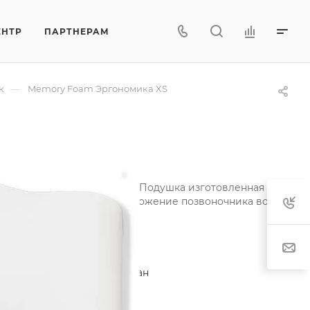
ЕНТР
ПАРТНЕРАМ
—
к
Memory Foam Эргономика XS
ельных принадлежностей. Подушка изготовленная из
еспечить естественное положение позвоночника во время с
Характеристики
Состав
—
Пенополиуретан
Плотность
—
45 кгр/м3
Длина
—
37 см