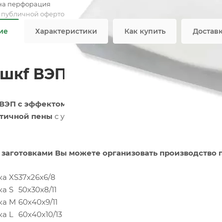
на перфорация
я публичной офертой
ие
Характеристики
Как купить
Достав
шкf ВЭП Memory Foam Эрго
ВЭП с эффектом памяти
— основа современных «умных
стичной пены
с уникальными характеристиками, способ
 заготовками Вы можете организовать производство
а XS
37х26х6/8
а S
50х30х8/11
ка M
60х40х9/11
а L
60х40х10/13