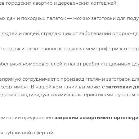
ев городских квартир и деревенских коттеджей;
ных дач и походных палаток — можно заготовки для под
х людей и людей, страдающих от заболеваний опорно-дв
х продаж и эксклюзивных подушка мемориформ категор
абельных номеров отелей и палат реабилитационных це
апрямую сотрудничает с производителями заготовок дл
ссортимент. В нашей компании вы можете
заготовки д
изделия с индивидуальными характеристиками с учетом
омпании представлен
широкий ассортимент ортопеди
ся публичной офертой.