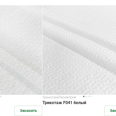
Трикотаж/Геометрия
Трикотаж F041 белый
Заказать
За