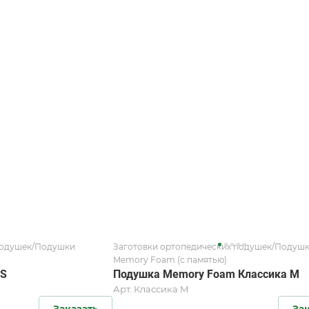
подушек/Подушки
Заготовки ортопедических подушек/Подуш
Memory Foam (с памятью)
 S
Подушка Memory Foam Классика M
Арт.
Классика M