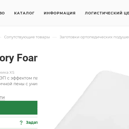
ВО
КАТАЛОГ
ИНФОРМАЦИЯ
ЛОГИСТИЧЕСКИЙ Ц
—
—
Сопутствующие товары
Заготовки ортопедических подуше
ry Foam Эргономика XS
мика XS
ЭП с эффектом памяти — основа современных «умных» пост
ичной пены с уникальными характеристиками, способна об
ти
Заказать
Задать вопрос