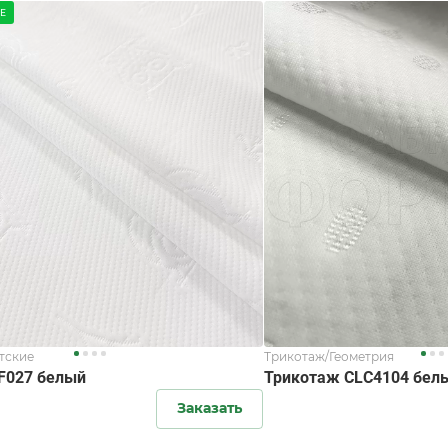
Е
тские
Трикотаж/Геометрия
F027 белый
Трикотаж CLC4104 бел
Заказать