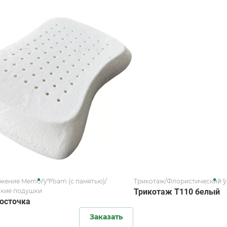
жение Memory Foam (с памятью)/
Трикотаж/Флористический у
кие подушки
Трикотаж T110 белый
осточка
Заказать