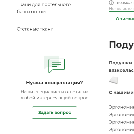
возмож
Ткани для постельного
Не являетс
белья оптом
Описан
Стёганые ткани
Поду
Подушки 
вязкоэла
сна.
Нужна консультация?
Наши специалисты ответят на
С нашими
любой интересующий вопрос
Эргономик
Задать вопрос
Эргономик
Эргономи
Эргономик