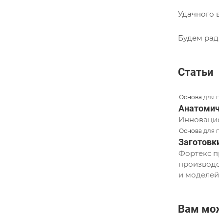
Удачного 
Будем рад
Статьи
Основа для 
Анатомич
Инновацио
Основа для 
Заготовк
Фортекс п
производс
и моделей
Вам мо