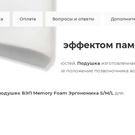
Все характеристики
ка
Оплата
Вопросы и ответы
Дополнит
номика XS с эффектом пам
» постельных принадлежностей.
Подушка
изготовленна
на обеспечить естественное положение позвоночника в
 подушек ВЭП Memory Foam Эргономика S/M/L
для: