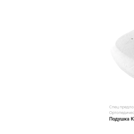
Спец предло
Ортопедичес
Подушка К