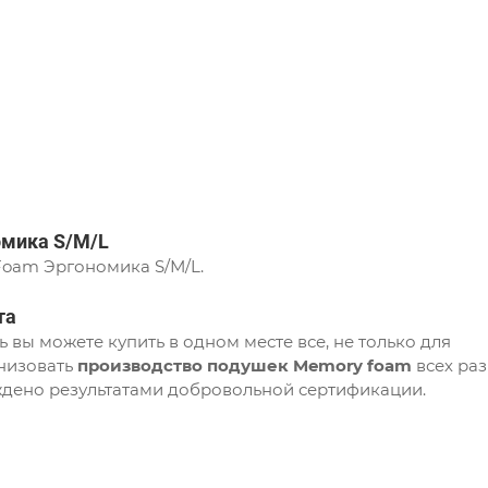
омика S/М/L
oam Эргономика S/М/L.
та
 вы можете купить в одном месте все, не только для
анизовать
производство подушек Memory foam
всех ра
ждено результатами добровольной сертификации.