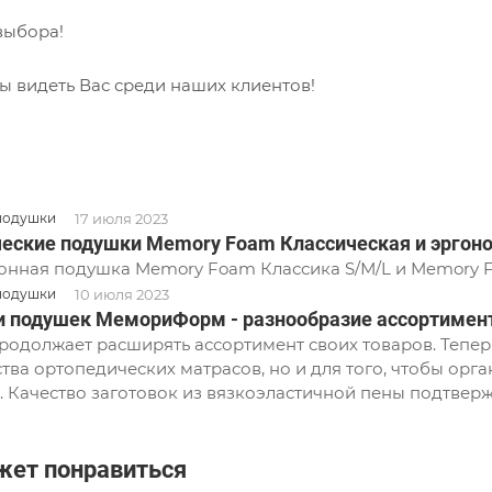
выбора!
ы видеть Вас среди наших клиентов!
17 июля 2023
подушки
еские подушки Memory Foam Классическая и эргон
нная подушка Memory Foam Классика S/М/L и Memory F
10 июля 2023
подушки
и подушек МемориФорм - разнообразие ассортимен
родолжает расширять ассортимент своих товаров. Теперь
тва ортопедических матрасов, но и для того, чтобы орг
. Качество заготовок из вязкоэластичной пены подтвер
жет понравиться