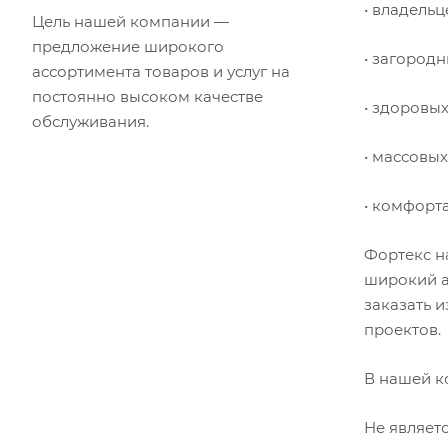
• владельц
Цель нашей компании —
предложение широкого
• загород
ассортимента товаров и услуг на
постоянно высоком качестве
• здоровы
обслуживания.
• массовы
• комфорт
Фортекс н
широкий а
заказать 
проектов.
В нашей к
Не являет