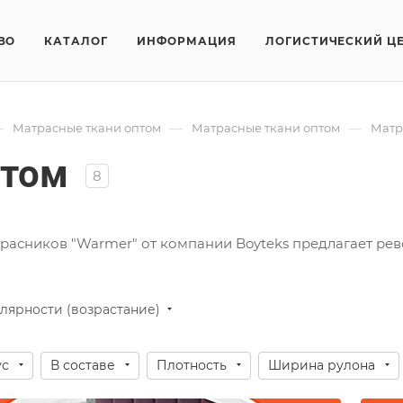
ВО
КАТАЛОГ
ИНФОРМАЦИЯ
ЛОГИСТИЧЕСКИЙ Ц
—
—
—
Матрасные ткани оптом
Матрасные ткани оптом
Матр
птом
8
расников "Warmer" от компании Boyteks предлагает ре
лярности (возрастание)
ус
В составе
Плотность
Ширина рулона