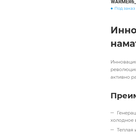
WARMER6_
Под заказ
Инно
нама
Инновацио
революцио
активно р
Преим
Генерац
холодное 
Теплая 