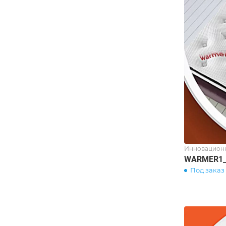
Инновационн
WARMER1_
Под заказ