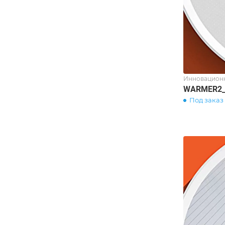
Инновационн
WARMER2_
Под заказ