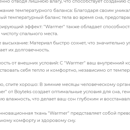
нно отводя лишнюю влагу, что способствует созданию с
ание температурного баланса: Благодаря своим уникал
ый температурный баланс тела во время сна, предотвр
ирующий эффект: "Warmer" также обладает способность
 чистоту спального места.
 высыхание: Материал быстро сохнет, что значительно у
ает их долговечность.
ость от внешних условий: С "Warmer" ваш внутренний ко
ствовать себя тепло и комфортно, независимо от темпер
ло, спите хорошо: В зимние месяцы человеческому орган
mer" от Boyteks создает оптимальные условия для сна, 
ю влажность, что делает ваш сон глубоким и восстанав
инновационная ткань "Warmer" представляет собой прево
ному комфорту и здоровому сну.