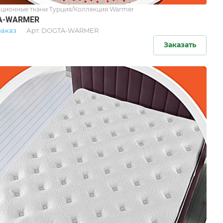
ционные ткани Турция/Коллекция Warmer
A-WARMER
заказ
Арт.
DOGTA-WARMER
Заказать