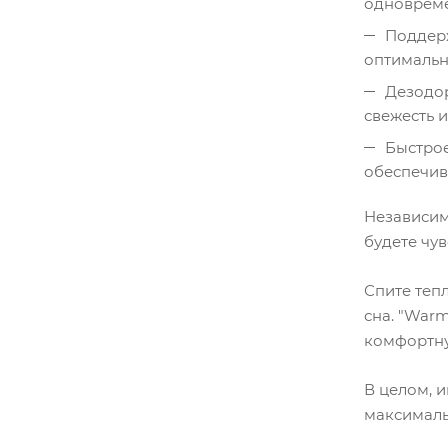
одновреме
Поддерж
оптимальн
Дезодор
свежесть и
Быстрое
обеспечив
Независим
будете чув
Спите теп
сна. "War
комфортну
В целом, 
максималь