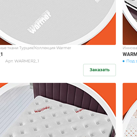
ые ткани Турция/Коллекция Warmer
Иннова
1
WARM
Арт.
WARMER2_1
Под 
Заказать