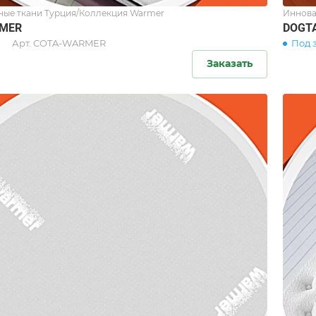
ые ткани Турция/Коллекция Warmer
Иннова
MER
DOGT
Арт.
COTA-WARMER
Под 
Заказать