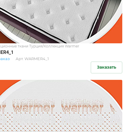
ционные ткани Турция/Коллекция Warmer
ER4_1
заказ
Арт.
WARMER4_1
Заказать