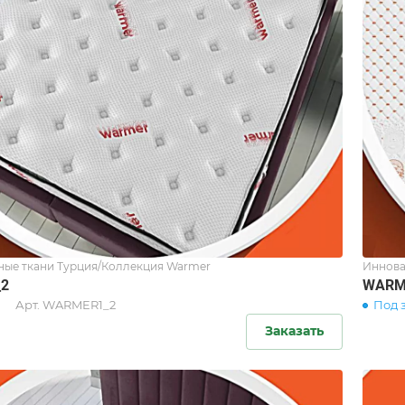
ые ткани Турция/Коллекция Warmer
Иннова
2
WARM
Арт.
WARMER1_2
Под 
Заказать