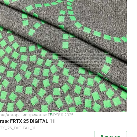
ал/Авторский трикотаж FORTEX-2025
таж FRTX 25 DIGITAL 11
TX_25_DIGITAL_11
Заказать