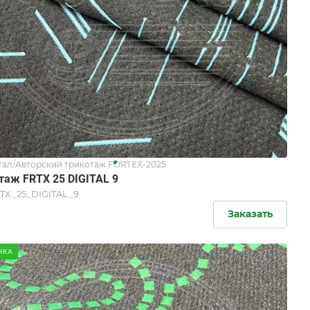
ал/Авторский трикотаж FORTEX-2025
таж FRTX 25 DIGITAL 9
TX_25_DIGITAL_9
Заказать
НКА