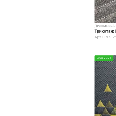
Диджитал/Ав
Трикотаж 
Арт.
FRTX_2
НОВИНКА