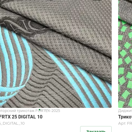
торский трикотаж FORTEX-2025
Диджит
FRTX 25 DIGITAL 10
Трико
5_DIGITAL_10
Арт.
FR
Заказать