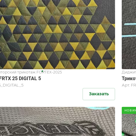
торский трикотаж FORTEX-2025
Диджит
FRTX 25 DIGITAL 5
Трико
5_DIGITAL_5
Арт.
FR
Заказать
НОВИ