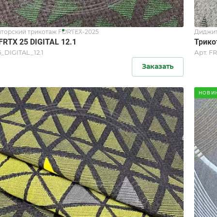
торский трикотаж FORTEX-2025
Диджит
FRTX 25 DIGITAL 12.1
Трико
_DIGITAL_12.1
Арт.
FR
Заказать
НОВИ