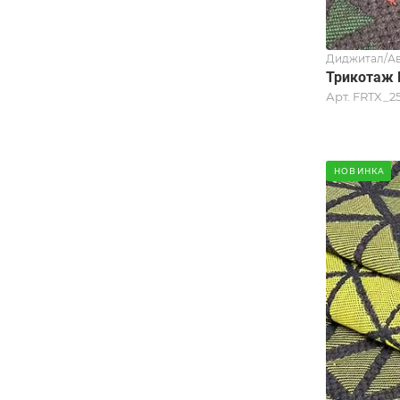
Диджитал/Ав
Трикотаж 
Арт.
FRTX_25
НОВИНКА