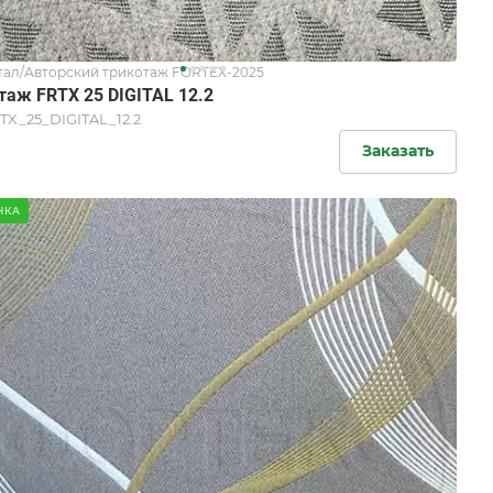
ал/Авторский трикотаж FORTEX-2025
таж FRTX 25 DIGITAL 12.2
TX_25_DIGITAL_12.2
Заказать
НКА