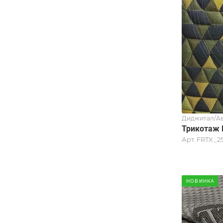
Диджитал/Ав
Трикотаж 
Арт.
FRTX_2
НОВИНКА