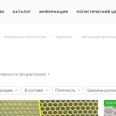
ВО
КАТАЛОГ
ИНФОРМАЦИЯ
ЛОГИСТИЧЕСКИЙ Ц
—
—
—
Матрасные ткани оптом
Трикотаж
Авторский трикота
лярности (возрастание)
продаж
В составе
Плотность
Ширина рулон
НОВИ