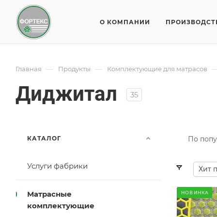
О КОМПАНИИ
ПРОИЗВОДСТ
—
—
Главная
Продукты
Комплектующие для матрасов
Диджитал
35
КАТАЛОГ
По попу
Услуги фабрики
Хит 
Матрасные
НОВИНКА
комплектующие