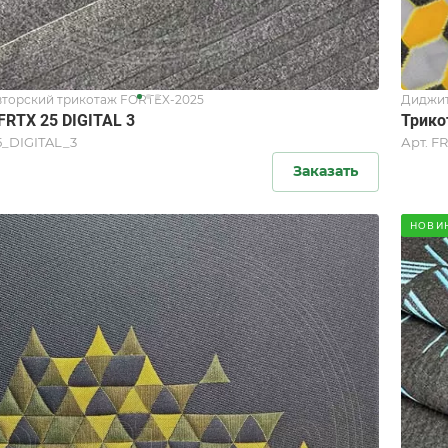
торский трикотаж FORTEX-2025
Диджит
FRTX 25 DIGITAL 3
Трико
5_DIGITAL_3
Арт.
FR
Заказать
НОВИ