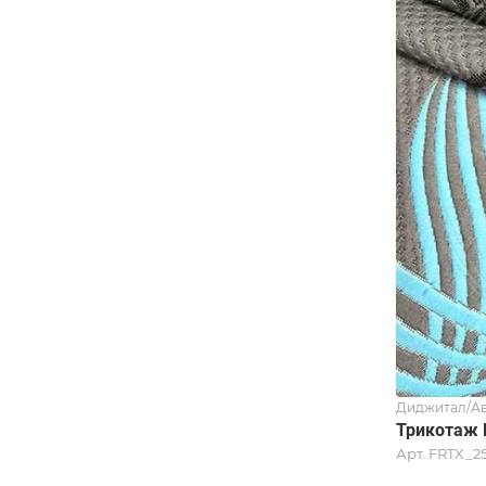
Диджитал/Ав
Трикотаж 
Арт.
FRTX_2