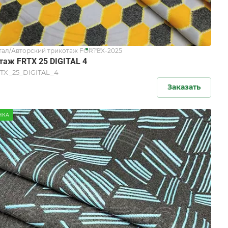
ал/Авторский трикотаж FORTEX-2025
таж FRTX 25 DIGITAL 4
TX_25_DIGITAL_4
Заказать
НКА