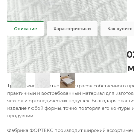
Состав
—
100% PES
Плотность
—
280 гр/м2
Все характеристики
Описание
Характеристики
Как купить
Матрасный трикотаж F00
матрасов, топперов и на
Трикотажное полотно для матрасов собственного п
практичный и востребованный материал для изготов
чехлов и ортопедических подушек. Благодаря эласти
изделие любой формы, точно повторяя его контуры 
продукции.
Фабрика ФОРТЕКС производит широкий ассортимент