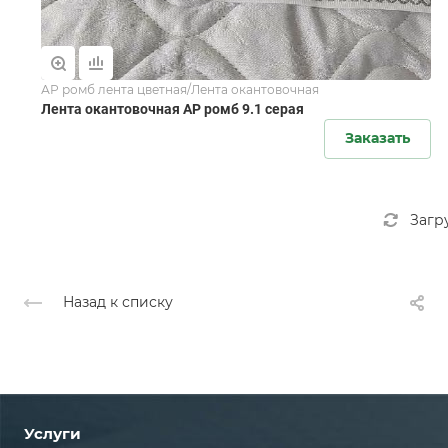
АР ромб лента цветная/Лента окантовочная
Лента окантовочная АР ромб 9.1 серая
Заказать
Загр
Назад к списку
Услуги