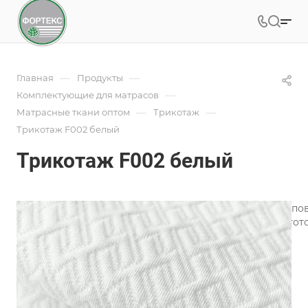
—
—
Главная
Продукты
—
Комплектующие для матрасов
—
—
Матрасные ткани оптом
Трикотаж
Трикотаж F002 белый
Трикотаж F002 белый
Трикотаж для матрасов является одним из лучших типо
широкий ассортимент трикотажного полотна для изгото
Подробности
Характеристики
Коллекция
—
Геометрия