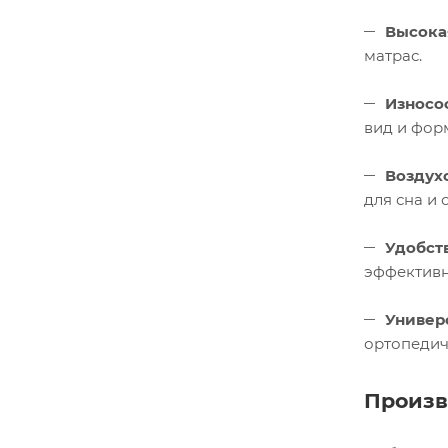
Высока
матрас.
Износо
вид и фор
Воздух
для сна и 
Удобст
эффективн
Универ
ортопедич
Произв