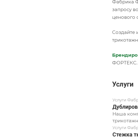
Фабрика Ф
запросу в
ценового 
Создайте 
трикотажн
Брендиро
ФОРТЕКС.
Услуги
Услуги Фаб
Дублиров
Наша комп
трикотажн
Услуги Фаб
Стежка т