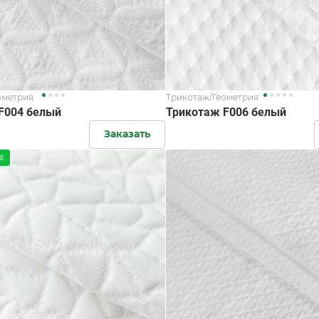
ометрия
Трикотаж/Геометрия
F004 белый
Трикотаж F006 белый
Заказать
Е