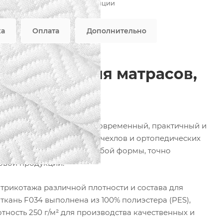
Возможны дополнительные опции
вляется публичной офертой
ка
Оплата
Дополнительно
 — ткань для матрасов,
фабрики ФОРТЕКС — это современный, практичный и
наматрасников, защитных чехлов и ортопедических
льно облегает изделие любой формы, точно
овой продукции.
рикотажа различной плотности и состава для
кань F034 выполнена из 100% полиэстера (PES),
тность 250 г/м² для производства качественных и