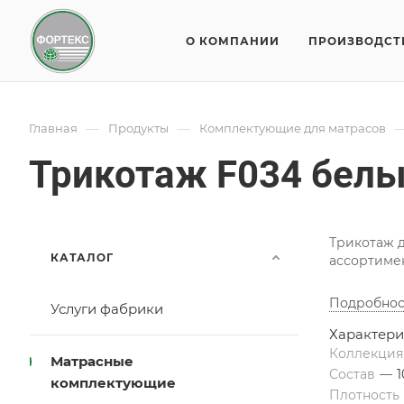
О КОМПАНИИ
ПРОИЗВОДСТ
—
—
Главная
Продукты
Комплектующие для матрасов
Трикотаж F034 бел
Трикотаж 
КАТАЛОГ
ассортимен
Подробнос
Услуги фабрики
Характери
Коллекци
Матрасные
Состав
—
комплектующие
Плотность