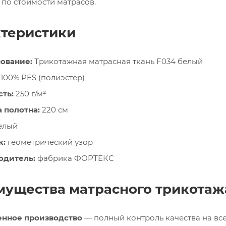
 по стоимости матрасов.
теристики
ование:
Трикотажная матрасная ткань F034 белый
100% PES (полиэстер)
ть:
250 г/м²
 полотна:
220 см
елый
к:
геометрический узор
одитель:
фабрика ФОРТЕКС
ущества матрасного трикотаж
енное производство
— полный контроль качества на все