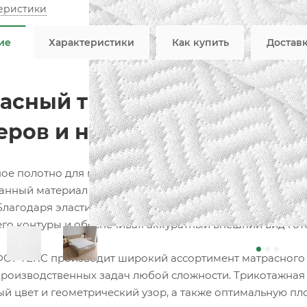
теристики
Не я
ие
Характеристики
Как купить
Достав
асный трикотаж F034 белый
еров и наматрасников
ое полотно для матрасов собственного производства 
анный материал для изготовления матрасов, топперов, 
Благодаря эластичной вязаной структуре материал идеа
его контуры и обеспечивая аккуратный внешний вид гот
ОРТЕКС производит широкий ассортимент матрасного т
роизводственных задач любой сложности. Трикотажная т
й цвет и геометрический узор, а также оптимальную пло