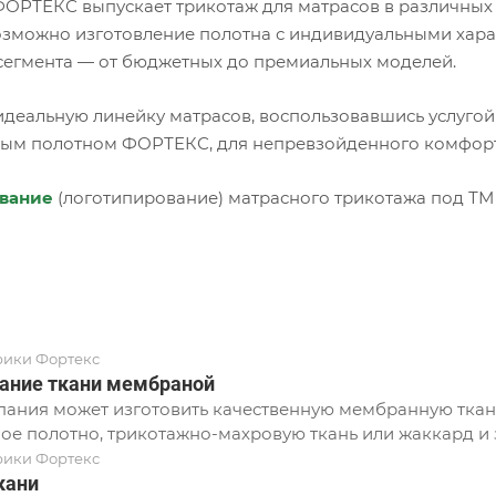
ОРТЕКС выпускает трикотаж для матрасов в различных
озможно изготовление полотна с индивидуальными хар
сегмента — от бюджетных до премиальных моделей.
идеальную линейку матрасов, воспользовавшись услугой
ым полотном ФОРТЕКС, для непревзойденного комфорта
вание
(логотипирование) матрасного трикотажа под ТМ 
рики Фортекс
ание ткани мембраной
ания может изготовить качественную мембранную ткань
ое полотно, трикотажно-махровую ткань или жаккард и з
рики Фортекс
кани