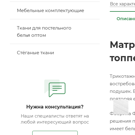
Все харак
Мебельные комплектующие
Описан
Ткани для постельного
белья оптом
Матр
Стёганые ткани
топп
Трикотажн
востребов
подушек. 
повторяя 
Нужна консультация?
Фабрика Ф
Наши специалисты ответят на
решения п
любой интересующий вопрос
имеет белы