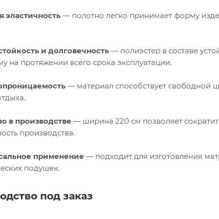
я эластичность
— полотно легко принимает форму издел
стойкость и долговечность
— полиэстер в составе усто
му на протяжении всего срока эксплуатации.
опроницаемость
— материал способствует свободной ц
отдыха.
во в производстве
— ширина 220 см позволяет сократит
ость производства.
сальное применение
— подходит для изготовления матр
еских подушек.
одство под заказ