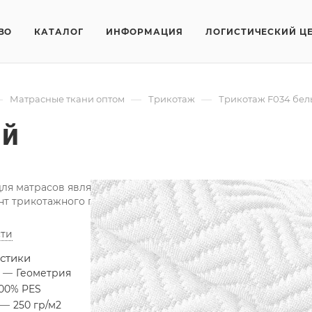
ВО
КАТАЛОГ
ИНФОРМАЦИЯ
ЛОГИСТИЧЕСКИЙ Ц
—
—
—
Матрасные ткани оптом
Трикотаж
Трикотаж F034 бе
ый
для матрасов является одним из лучших типов тканей для
т трикотажного полотна для изготовления матрасов и пош
ти
стики
я
—
Геометрия
100% PES
—
250 гр/м2