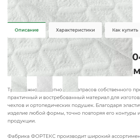
Состав
—
100% PES
Плотность
—
240 гр/м2, 280 гр/м2, 480 гр/м2
Все характеристики
Описание
Характеристики
Как купить
Матрасный трикотаж F00
матрасов, топперов и на
Трикотажное полотно для матрасов собственного п
практичный и востребованный материал для изготов
чехлов и ортопедических подушек. Благодаря эласти
изделие любой формы, точно повторяя его контуры 
продукции.
Фабрика ФОРТЕКС производит широкий ассортимент