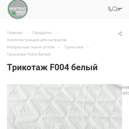
—
—
Главная
Продукты
—
Комплектующие для матрасов
—
—
Матрасные ткани оптом
Трикотаж
Трикотаж F004 белый
Трикотаж F004 белый
Трикотаж для матрасов является одним из лучших типо
широкий ассортимент трикотажного полотна для изгото
Подробности
Характеристики
Коллекция
—
Геометрия