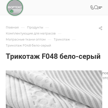
—
—
Главная
Продукты
—
Комплектующие для матрасов
—
—
Матрасные ткани оптом
Трикотаж
Трикотаж F048 бело-серый
Трикотаж F048 бело-серый
Трикотаж для матрасов является одним из лучших типо
широкий ассортимент трикотажного полотна для изгото
Подробности
Характеристики
Коллекция
—
Геометрия