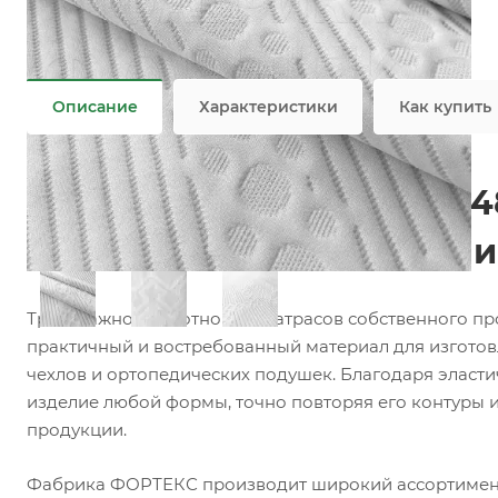
Состав
—
100% PES
Плотность
—
180 гр/м2
Все характеристики
Описание
Характеристики
Как купить
Матрасный трикотаж F04
для матрасов, топперов 
Трикотажное полотно для матрасов собственного п
практичный и востребованный материал для изготов
чехлов и ортопедических подушек. Благодаря эласти
изделие любой формы, точно повторяя его контуры 
продукции.
Фабрика ФОРТЕКС производит широкий ассортимент