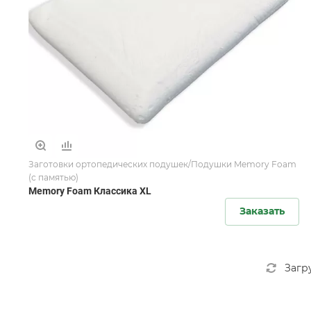
Заготовки ортопедических подушек/Подушки Memory Foam
(с памятью)
Memory Foam Классика XL
Заказать
Загр