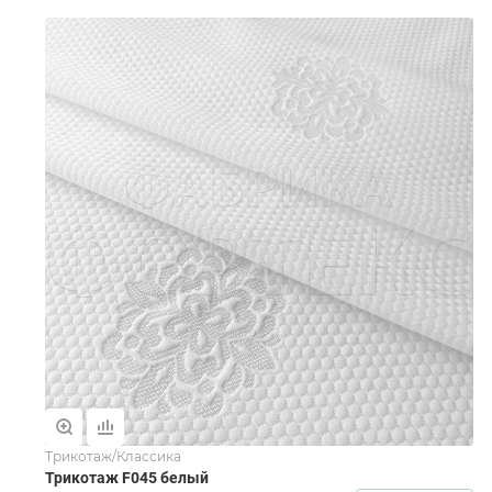
Трикотаж/Классика
Трикотаж F045 белый