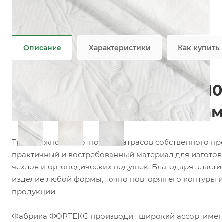
Состав
—
100% PES
Плотность
—
180 гр/м2
Все характеристики
Описание
Характеристики
Как купить
Матрасный трикотаж T110
матрасов, топперов и на
Трикотажное полотно для матрасов собственного п
практичный и востребованный материал для изготов
чехлов и ортопедических подушек. Благодаря эласти
изделие любой формы, точно повторяя его контуры 
продукции.
Фабрика ФОРТЕКС производит широкий ассортимент