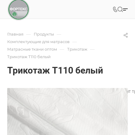
—
—
Главная
Продукты
—
Комплектующие для матрасов
—
—
Матрасные ткани оптом
Трикотаж
Трикотаж T110 белый
Трикотаж T110 белый
Фабрика ФОРТЕКС производит широкий ассортимент тр
пошива чехлов.
Подробности
Характеристики
Коллекция
—
Флористический узор