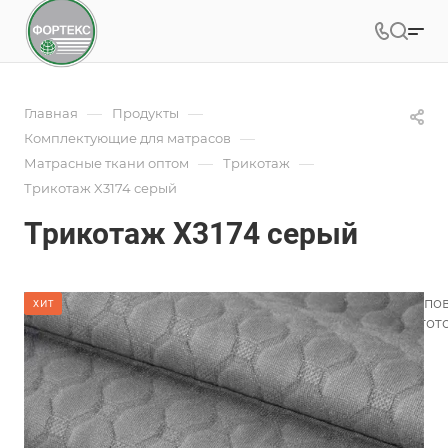
—
—
Главная
Продукты
—
Комплектующие для матрасов
—
—
Матрасные ткани оптом
Трикотаж
Трикотаж X3174 серый
Трикотаж X3174 серый
Трикотаж для матрасов является одним из лучших типо
ХИТ
широкий ассортимент трикотажного полотна для изгото
Подробности
Характеристики
Коллекция
—
Геометрия