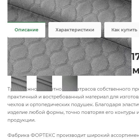
Состав
—
100% PES
Плотность
—
200 гр/м2, 230 гр/м2, 300 гр/м2
Все характеристики
Описание
Характеристики
Как купить
Матрасный трикотаж X317
матрасов, топперов и на
Трикотажное полотно для матрасов собственного п
практичный и востребованный материал для изготов
чехлов и ортопедических подушек. Благодаря эласти
изделие любой формы, точно повторяя его контуры 
продукции.
Фабрика ФОРТЕКС производит широкий ассортимент