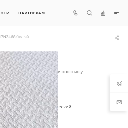
ЕНТР
ПАРТНЕРАМ
17N3468 белый
ользуется неизменной популярностью у
актеристики
егория
—
Жаккард синтетический
лекция
—
Геометрия
тав
—
54.6%PES/45.4%PP
характеристики