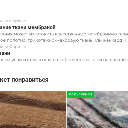
рики Фортекс
ание ткани мембраной
ания может изготовить качественную мембранную ткань
ое полотно, трикотажно-махровую ткань или жаккард и з
рики Фортекс
кани
яем услуги стежки как на собственном, так и на давальч
жет понравиться
ПОПУЛЯРНОЕ