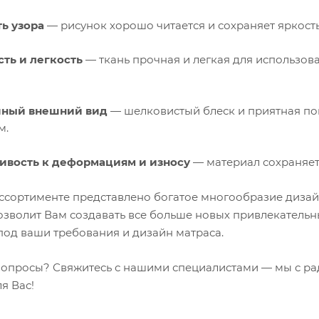
ь узора
— рисунок хорошо читается и сохраняет яркость
ть и легкость
— ткань прочная и легкая для использов
ный внешний вид
— шелковистый блеск и приятная по
м.
ивость к деформациям и износу
— материал сохраняет
ссортименте представлено богатое многообразие дизай
озволит Вам создавать все больше новых привлекател
под ваши требования и дизайн матраса.
вопросы? Свяжитесь с нашими специалистами — мы с р
я Вас!