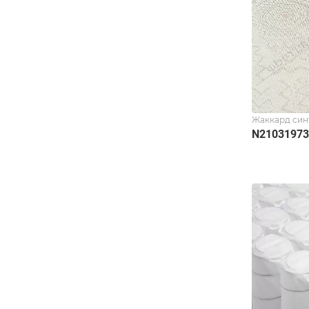
Жаккард син
N2103197