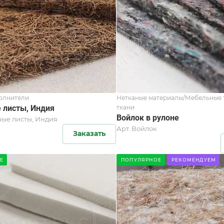
олнители
Нетканые материалы/Мебельные 
 листы, Индия
ткани
Войлок в рулоне
вые листы, Индия
Арт.
Войлок
Заказать
Е
ПОПУЛЯРНОЕ
РЕКОМЕНДУЕМ