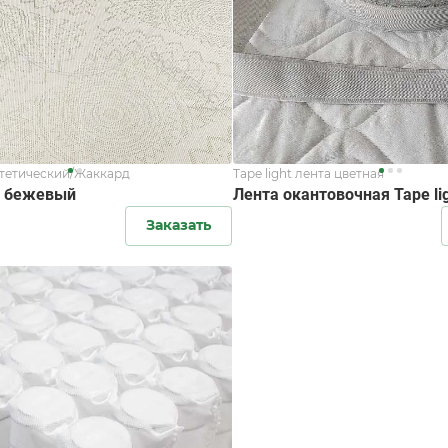
тетический/Жаккард
Tape light лента цветная
3 бежевый
Лента окантовочная Tape lig
Заказать