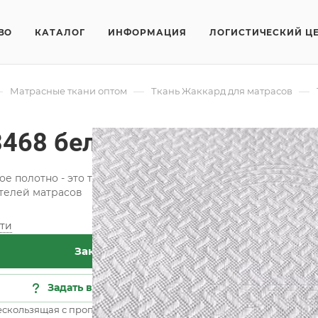
ВО
КАТАЛОГ
ИНФОРМАЦИЯ
ЛОГИСТИЧЕСКИЙ Ц
—
—
—
Матрасные ткани оптом
Ткань Жаккард для матрасов
468 белый
е полотно - это ткань с красивым рельефным рисунком, п
телей матрасов
ти
Хар
Заказать
Кат
Кол
Задать вопрос
Сос
ескользящая с пропиткой ANTISLIP
Все 