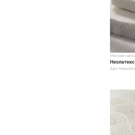
Мягкие напо
Неолатекс
Арт.
Неолат