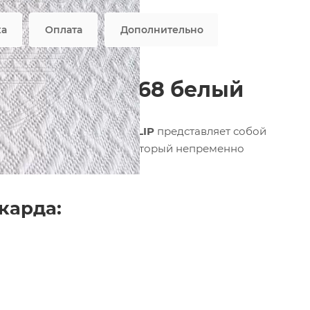
ка
Оплата
Дополнительно
тислип 17N3468 белый
елый с пропиткой ANTISLIP
представляет собой
на блестящими нитями, который непременно
карда: