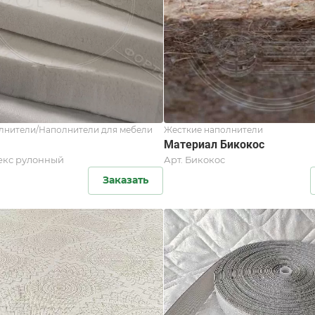
лнители/Наполнители для мебели
Жесткие наполнители
Материал Бикокос
екс рулонный
Арт.
Бикокос
Заказать