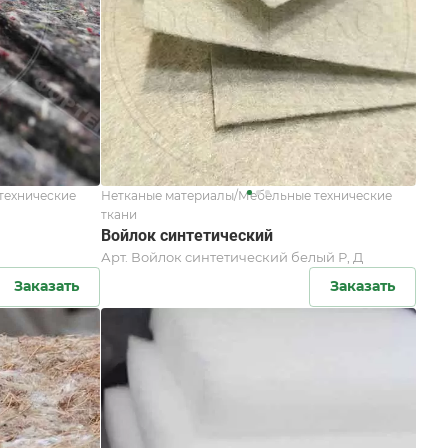
технические
Нетканые материалы/Мебельные технические
ткани
Войлок синтетический
Арт.
Войлок cинтетический белый Р, Д
Заказать
Заказать