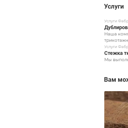
Услуги
Услуги Фаб
Дублиров
Наша комп
трикотажн
Услуги Фаб
Стежка т
Мы выполн
Вам мо