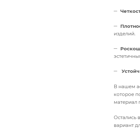
Четкост
Плотнос
изделий.
Роскош
эстетичны
Устойч
В нашем а
которое п
материал 
Остались 
вариант дл