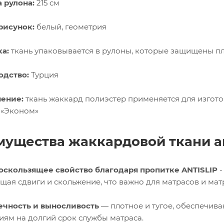
 рулона:
215 см
рисунок:
белый, геометрия
а:
ткань упаковывается в рулоны, которые защищены п
одство:
Турция
ение:
ткань жаккард полиэстер применяется для изгото
 «Эконом»
ущества жаккардовой ткани а
оскользящее свойство благодаря пропитке ANTISLIP
-
щая сдвиги и скольжение, что важно для матрасов и мат
ечность и выносливость
— плотное и тугое, обеспечива
ям на долгий срок службы матраса.