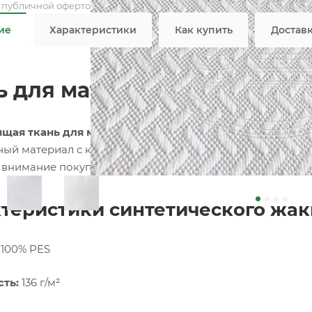
я публичной офертой
ие
Характеристики
Как купить
Достав
ь для матраса Жаккард Ан
щая ткань для матраса Жаккард полиэстер 17N3468 б
ый материал с красивым узором, вышитым в тон полот
 внимание покупателя.
теристики синтетического жак
100% PES
ть:
136 г/м²