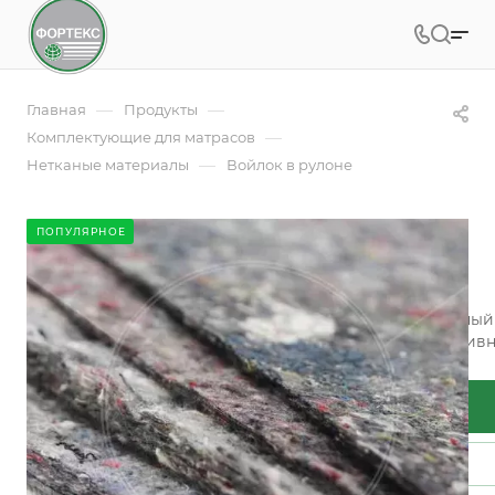
—
—
Главная
Продукты
—
Комплектующие для матрасов
—
Нетканые материалы
Войлок в рулоне
Войлок в рулоне
ПОПУЛЯРНОЕ
Арт.
Войлок
Войлок в рулонах – это качественный плотный нетканы
пропускает воздух. Данный материал нашел свое актив
Подробности
Заказать
Задать вопрос