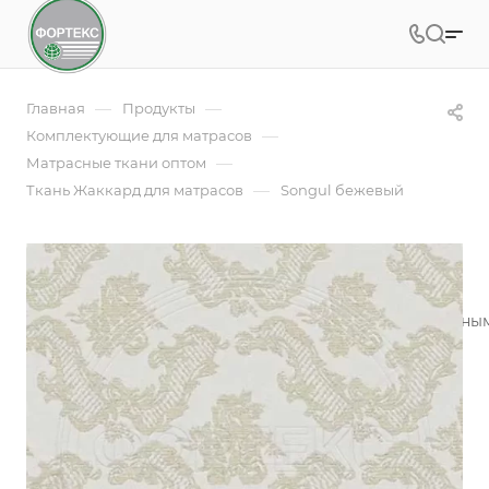
—
—
Главная
Продукты
—
Комплектующие для матрасов
—
Матрасные ткани оптом
—
Ткань Жаккард для матрасов
Songul бежевый
Songul бежевый
Жаккардовое полотно - это ткань с красивым рельефны
производителей матрасов
Подробности
Заказать