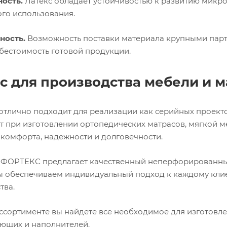
ость.
Латекс обладает устойчивостью к развитию микро
го использования.
ность.
Возможность поставки материала крупными парт
ебестоимость готовой продукции.
с для производства мебели и м
отлично подходит для реализации как серийных проекто
т при изготовлении ортопедических матрасов, мягкой ме
 комфорта, надежности и долговечности.
ФОРТЕКС предлагает качественный неперфорированный 
ы обеспечиваем индивидуальный подход к каждому кли
тва.
ссортименте вы найдете все необходимое для изготовл
ющих и наполнителей.