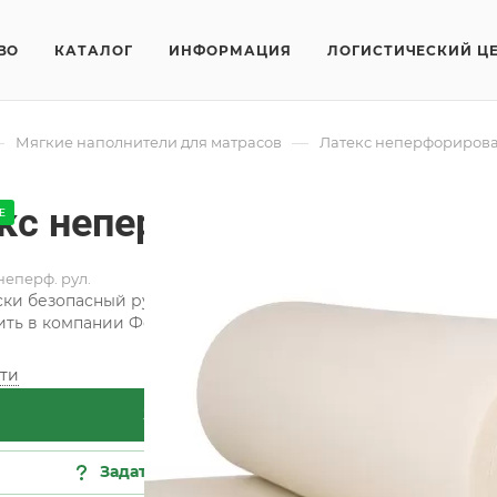
ВО
КАТАЛОГ
ИНФОРМАЦИЯ
ЛОГИСТИЧЕСКИЙ Ц
—
—
Мягкие наполнители для матрасов
Латекс неперфориров
кс неперфорированный
Е
неперф. рул.
ки безопасный рулонный латекс пользуется заслуженной п
ить в компании Фортекс можно как рулонами, так и листам
ти
Заказать
Задать вопрос