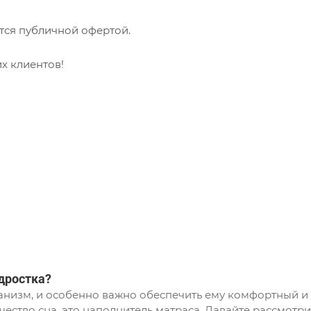
тся публичной офертой.
х клиентов!
дростка?
рганизм, и особенно важно обеспечить ему комфортный и
ество сна, это наполнитель матраса. Давайте рассмотри