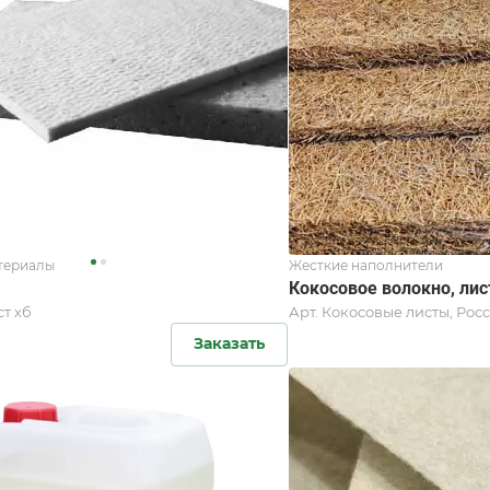
териалы
Жесткие наполнители
Кокосовое волокно, ли
т хб
Арт.
Кокосовые листы, Рос
Заказать