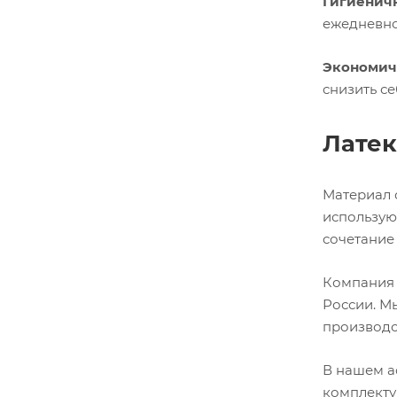
Гигиеничн
ежедневно
Экономич
снизить с
Латек
Материал 
использую
сочетание
Компания 
России. М
производс
В нашем а
комплекту