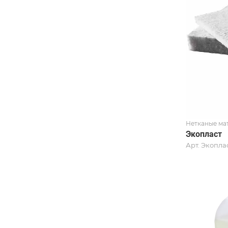
Нетканые ма
Экопласт
Арт.
Экоплас