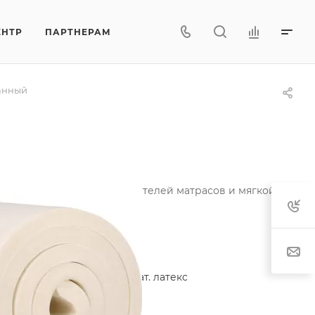
ЕНТР
ПАРТНЕРАМ
анный
опулярностью у производителей матрасов и мягкой мебели
и любых размеров.
Характеристики
Состав
—
80% иск, 20% нат. латекс
Плотность
—
65 кг/м3
Материал
—
Латекс