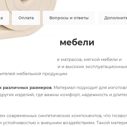
Все характеристики
ка
Оплата
Вопросы и ответы
Дополнит
 матрасов и мебели
меняется в производстве матрасов, мягкой мебели и
 упругости, долговечности и высоких эксплуатационны
дителей мебельной продукции.
ах различных размеров
. Материал подходит для изготов
других изделий, где важны комфорт, надежность и длит
ием современных синтетических компонентов, что позво
и устойчивостью к внешним воздействиям. Такой матер