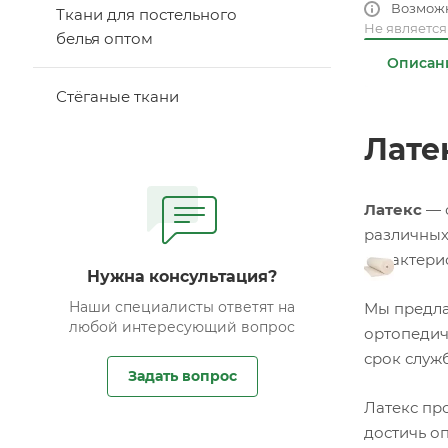
Возмож
Ткани для постельного
Не являетс
белья оптом
Описан
Стёганые ткани
Лате
Латекс
— 
различных
характери
Нужна консультация?
Наши специалисты ответят на
Мы предл
любой интересующий вопрос
ортопедич
срок служ
Задать вопрос
Латекс пр
достичь о