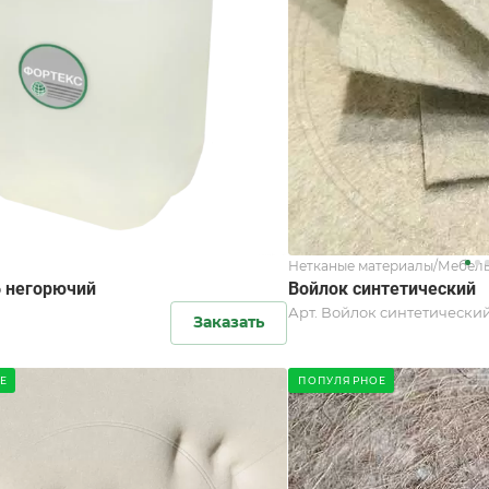
Нетканые материалы/Мебель
6 негорючий
Войлок синтетический
Арт.
Войлок cинтетический
Заказать
Е
ПОПУЛЯРНОЕ