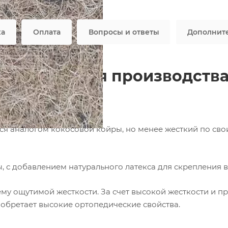
Все характеристики
ка
Оплата
Вопросы и ответы
Дополнит
ctus Flex для производств
ся аналогом кокосовой койры, но менее жесткий по св
вы, с добавлением натурального латекса для скрепления 
ему ощутимой жесткости. За счет высокой жесткости и п
иобретает высокие ортопедические свойства.