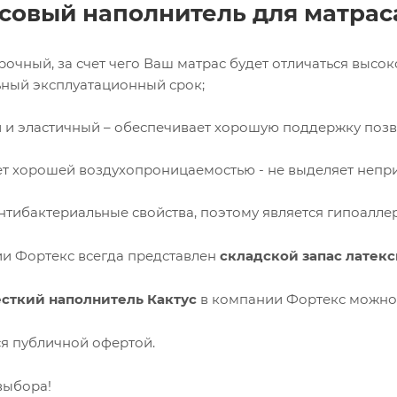
совый наполнитель для матрас
рочный, за счет чего Ваш матрас будет отличаться высо
ьный эксплуатационный срок;
 и эластичный – обеспечивает хорошую поддержку поз
т хорошей воздухопроницаемостью - не выделяет непри
нтибактериальные свойства, поэтому является гипоалле
и Фортекс всегда представлен
складской запас латекс
сткий наполнитель Кактус
в компании Фортекс можно 
ся публичной офертой.
выбора!