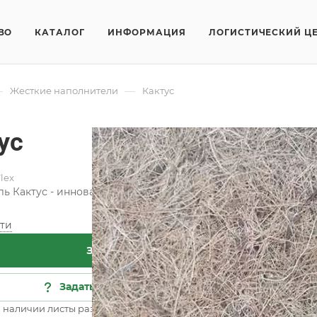
ВО
КАТАЛОГ
ИНФОРМАЦИЯ
ЛОГИСТИЧЕСКИЙ Ц
—
—
Жесткие наполнители
Кактус
ус
lex
ь Кактус - инновационная разработка, которая является а
ти
Заказать
Задать вопрос
 наличии листы размером 140/160/180см х 200 см высотой 1