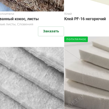
олнители
Клей
ванный кокос, листы
Клей PF-16 негорючий
вые листы, Словения
Заказать
ПОПУЛЯРНОЕ