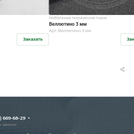
Мебельные технические ткани
Веллютино 3 мм
Арт.
Веллютино 3 мм.
Заказать
За
) 669-68-29
ь звонок