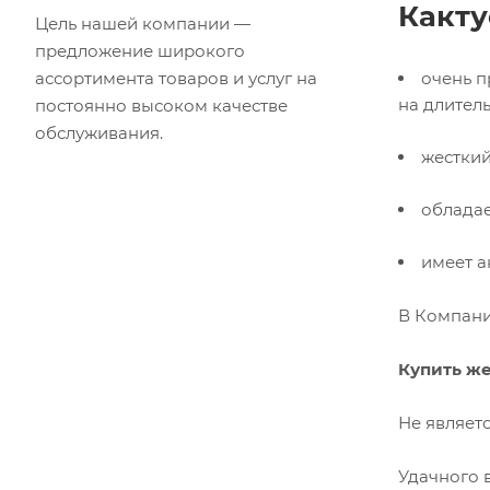
Какту
Цель нашей компании —
предложение широкого
ассортимента товаров и услуг на
очень п
на длител
постоянно высоком качестве
обслуживания.
жесткий
обладае
имеет а
В Компани
Купить же
Не являет
Удачного 