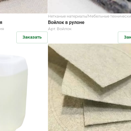
Нетканые материалы/Мебельные технически
я
Войлок в рулоне
ия
Арт.
Войлок
Заказать
За