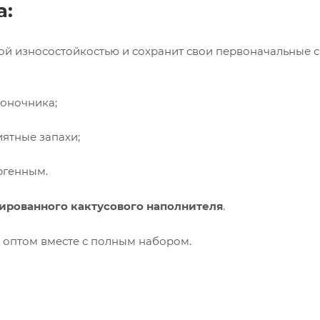
а:
кой износостойкостью и сохранит свои первоначальные 
воночника;
ятные запахи;
ргенным.
ированного кактусового наполнителя
.
оптом вместе с полным набором.