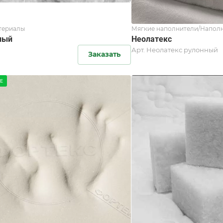
териалы
Мягкие наполнители/Наполн
лый
Неолатекс
Арт.
Неолатекс рулонный
Заказать
Е