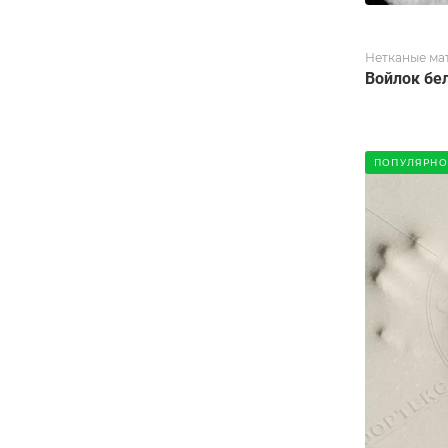
Нетканые ма
Войлок бе
ПОПУЛЯРНО