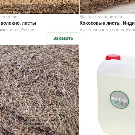
олнители
Жесткие наполнители
 волокно, листы
Кокосовые листы, Инди
ые листы, Россия
Арт.
Кокосовые листы, Инд
Заказать