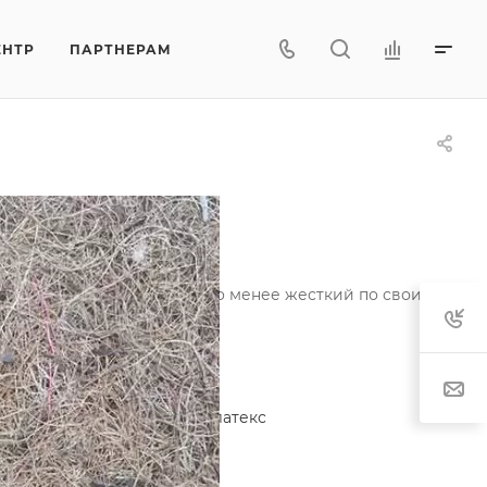
ЕНТР
ПАРТНЕРАМ
налогом кокосовой койры, но менее жесткий по своим свойс
Характеристики
Состав
—
70% кактус, 30% латекс
Плотность
—
1000 гр/м2
Материал
—
Кактус