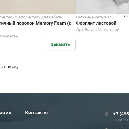
лнители/Наполнители для мебели
Нетканые материалы
тичный поролон Memory Foam (с
Форплит листовой
Арт.
Forplit V листовой
лиуретан
Заказать
 к списку
ация
Контакты
+7 (495
Заказат