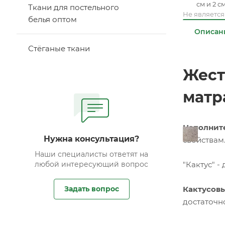
см и 2 с
Ткани для постельного
Не являетс
белья оптом
Описан
Стёганые ткани
Жест
матр
Наполнит
Нужна консультация?
свойствам
Наши специалисты ответят на
любой интересующий вопрос
"Кактус" -
Задать вопрос
Кактусов
достаточн