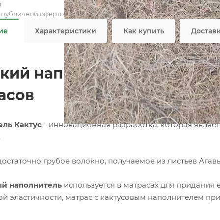
м
я публичной офертой
ие
Характеристики
Как купить
Достав
кий наполнитель Кактус Ca
асов
ель Кактус
- инновационная разработка, которая являет
.
 достаточно грубое волокно, получаемое из листьев Ага
ый наполнитель
используется в матрасах для придания 
ой эластичности, матрас с кактусовым наполнителем пр