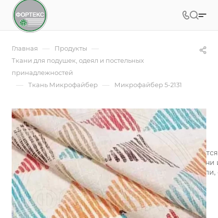
—
—
Главная
Продукты
Ткани для подушек, одеял и постельных
принадлежностей
—
—
Ткань Микрофайбер
Микрофайбер 5-2131
Микрофайбер 5-2131
Арт.
5BJ-2131
Микрофайбер (микрофибра) набивной изготавливается и
технология обеспечивает воздухопроницаемость ткани 
микрофибры «контролируют» микроклимат на постели, 
сохраняя одновременно тепло и свежесть.
Подробности