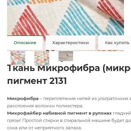
Заказать
Задать вопрос
Ткань микрофайбер оптом / мелким оптом
Не является публичной офертой
Описание
Характеристики
Как купить
Ткань Микрофибра (микр
пигмент 2131
Микрофибра
– переплетение нитей из ультратонких
расслоения волокон полиэстера.
Микрофайбер набивной пигмент в рулонах
гладкий
грязи! Простой стирки в стиральной машине будет до
сока или от неприятного запаха.