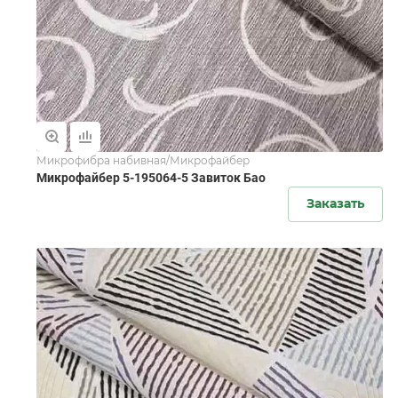
Микрофибра набивная/Микрофайбер
Микрофайбер 5-195064-5 Завиток Бао
Заказать