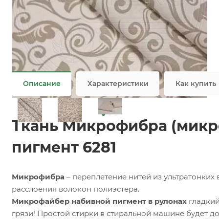
Заказать
Задать вопрос
Ткань микрофайбер оптом / мелким оптом
Не является публичной офертой
Описание
Характеристики
Как купить
Ткань Микрофибра (микр
пигмент 6281
Микрофибра
– переплетение нитей из ультратонких
расслоения волокон полиэстера.
Микрофайбер набивной пигмент в рулонах
гладкий
грязи! Простой стирки в стиральной машине будет до