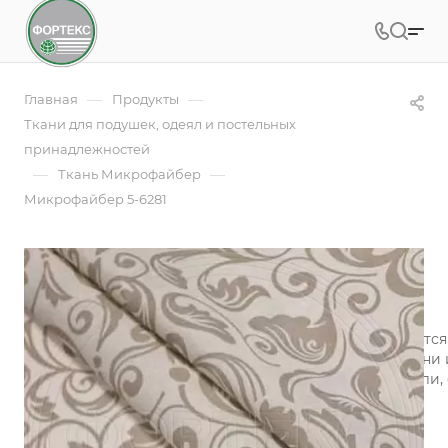
—
—
Главная
Продукты
Ткани для подушек, одеял и постельных
принадлежностей
—
—
Ткань Микрофайбер
Микрофайбер 5-6281
Микрофайбер 5-6281
Арт.
5BJ-6281
Микрофайбер (микрофибра) набивной изготавливается и
технология обеспечивает воздухопроницаемость ткани 
микрофибры «контролируют» микроклимат на постели, 
сохраняя одновременно тепло и свежесть.
Подробности