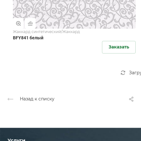
Жаккард синтетический/Жаккард
BFY841 белый
Заказать
Загр
Назад к списку
Услуги