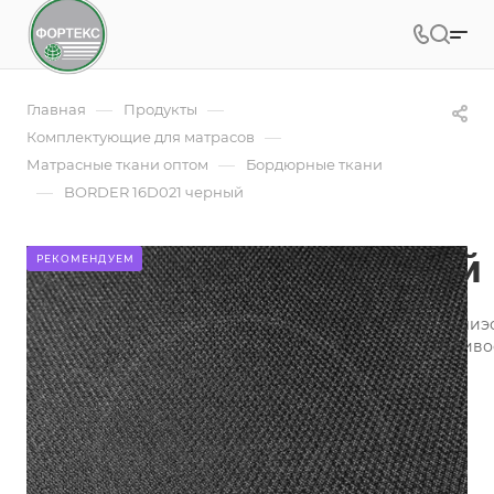
—
—
Главная
Продукты
—
Комплектующие для матрасов
—
Матрасные ткани оптом
Бордюрные ткани
—
BORDER 16D021 черный
BORDER 16D021 черный
РЕКОМЕНДУЕМ
Основные достоинства Бурлетной ткани жаккард полиэ
переплетения нитей: повышенная прочность, устойчиво
внешний вид в матрасе.
Подробности
Заказать