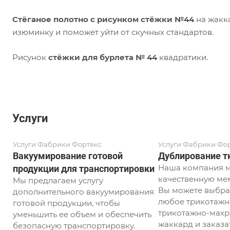
Стёганое полотно с рисунком стёжки №44
на жакка
изюминку и поможет уйти от скучных стандартов.
Рисунок
стёжки для бурлета № 44
квадратики.
Услуги
Услуги Фабрики Фортекс
Услуги Фабрики Фо
Вакуумирование готовой
Дублирование т
Наша компания м
продукции для транспортировки
качественную ме
Мы предлагаем услугу
Вы можете выбрат
дополнительного вакуумирования
любое трикотажн
готовой продукции, чтобы
трикотажно-махр
уменьшить ее объем и обеспечить
жаккард и заказат
безопасную транспортировку.