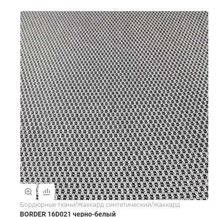
Бордюрные ткани/Жаккард синтетический/Жаккард
BORDER 16D021 черно-белый