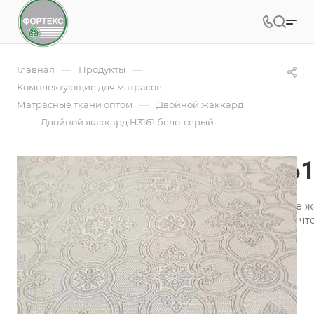
—
—
Главная
Продукты
—
Комплектующие для матрасов
—
Матрасные ткани оптом
Двойной жаккард
—
Двойной жаккард H3161 бело-серый
Двойной жаккард H3161
При производстве матрасов используются различные ж
путем скрепления двух слоев жаккардового полотна, ч
материала.
Подробности
Заказать