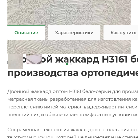
Задать вопрос
Возможны дополнительные опции
Не является публичной офертой
Описание
Характеристики
Как купить
Двойной жаккард H3161 б
производства ортопедич
Двойной жаккард оптом H3161 бело-серый для произ
матрасная ткань, разработанная для изготовления к
переплетению нитей материал выдерживает интенси
внешний вид и обеспечивает комфортные условия ис
Современная технология жаккардового плетения по
текстуру и рисунок, который не выцветает и не стир